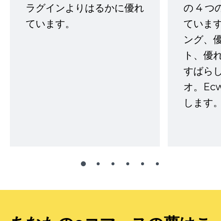
ラグインよりはるかに優れ
の 4 
ています。
ていま
ング、
ト、優
すばらし
オ。Ec
します。