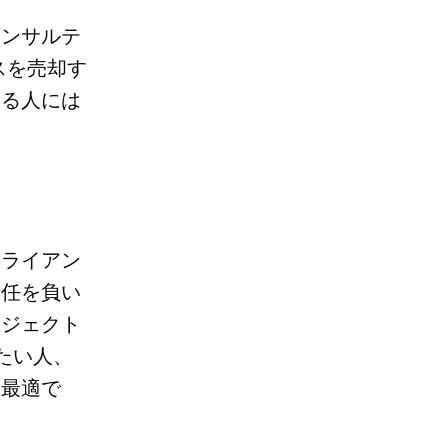
コンサルテ
スを売却す
ある人には
クライアン
責任を負い
ロジェクト
たい人、
に最適で