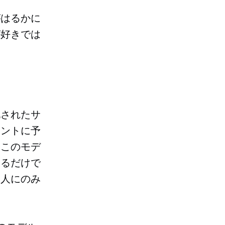
がはるかに
が好きでは
化されたサ
アントに予
。このモデ
するだけで
つ人にのみ