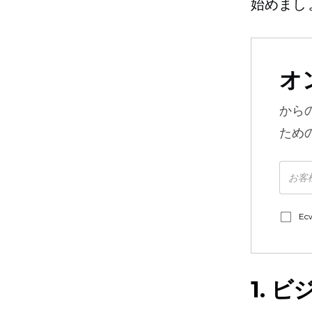
始めまし
オ
から
ため
E
1. 