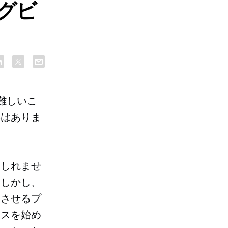
グビ
難しいこ
要はありま
もしれませ
。しかし、
進させるプ
ネスを始め