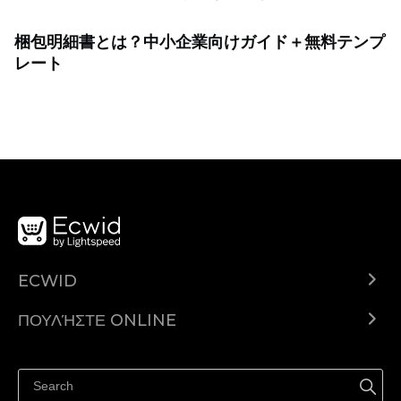
梱包明細書とは？中小企業向けガイド＋無料テンプ
レート
ECWID
Ecwid.com
ΠΟΥΛΉΣΤΕ ONLINE
Τιμολόγηση
Πουλήστε παντού
Κέντρο βοήθειας
Πουλήστε στο Facebook
Πουλήστε στο Instagram