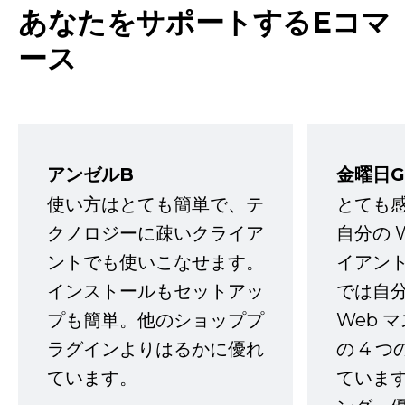
あなたをサポートするEコマ
ース
アンゼルB
金曜日G
使い方はとても簡単で、テ
とても
クノロジーに疎いクライア
自分の 
ントでも使いこなせます。
イアン
インストールもセットアッ
では自
プも簡単。他のショッププ
Web 
ラグインよりはるかに優れ
の 4 
ています。
ていま