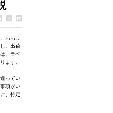
説
す。おおよ
かし、出荷
には、ラベ
あります。
間違ってい
本事項がい
際に、特定