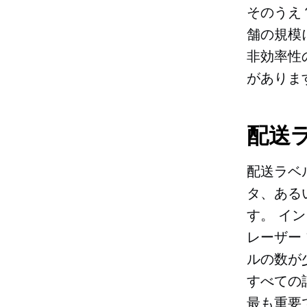
そのうえ
舗の規模
非効率性
がありま
配送
配送ラベ
タ、ある
す。
イン
レーザー
ルの数が
すべての
最も重要