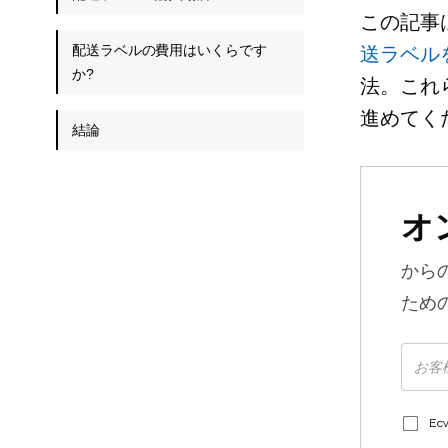
この記事
配送ラベルの費用はいくらです
送ラベル
か?
法。これ
進めてく
結論
オ
から
ため
E