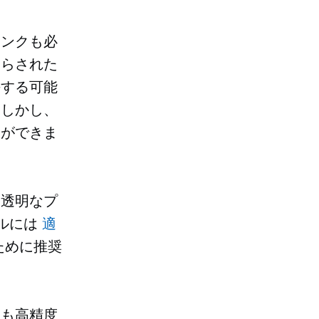
インクも必
さらされた
傷する可能
。しかし、
とができま
、透明なプ
ルには
適
ために推奨
りも高精度