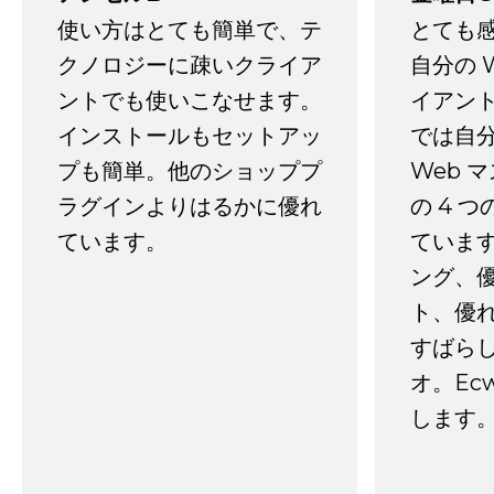
使い方はとても簡単で、テ
とても
クノロジーに疎いクライア
自分の 
ントでも使いこなせます。
イアン
インストールもセットアッ
では自
プも簡単。他のショッププ
Web 
ラグインよりはるかに優れ
の 4 
ています。
ていま
ング、
ト、優
すばらし
オ。Ec
します。