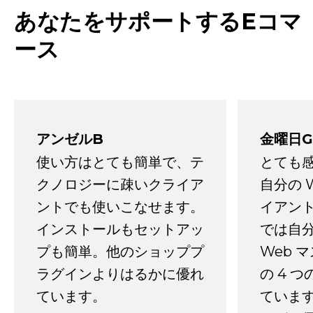
あなたをサポートするEコマ
ース
アンゼルB
金曜日G
使い方はとても簡単で、テ
とても
クノロジーに疎いクライア
自分の 
ントでも使いこなせます。
イアン
インストールもセットアッ
では自
プも簡単。他のショッププ
Web 
ラグインよりはるかに優れ
の 4 
ています。
ていま