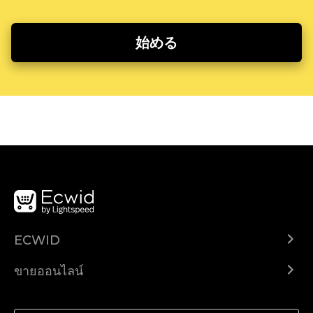
始める
ECWID
Ecwid.com
ขายออนไลน์
ราคา
ขายได้ทุกที่
ศูนย์ช่วยเหลือ
ขายบนเฟสบุ๊ค