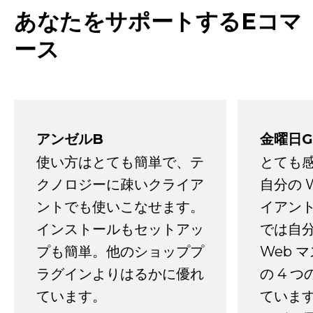
あなたをサポートするEコマ
ース
アンゼルB
金曜日G
使い方はとても簡単で、テ
とても
クノロジーに疎いクライア
自分の 
ントでも使いこなせます。
イアン
インストールもセットアッ
では自
プも簡単。他のショッププ
Web 
ラグインよりはるかに優れ
の 4 
ています。
ていま