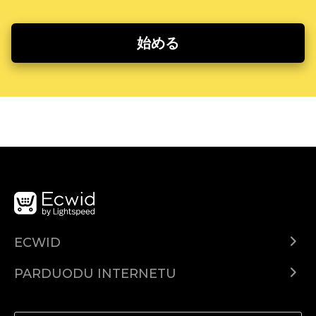
始める
ECWID
Ecwid.com
PARDUODU INTERNETU
Kainodara
Parduodu visur
Pagalbos centras
Parduodu Facebook