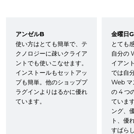
アンゼルB
金曜日G
使い方はとても簡単で、テ
とても
クノロジーに疎いクライア
自分の 
ントでも使いこなせます。
イアン
インストールもセットアッ
では自
プも簡単。他のショッププ
Web 
ラグインよりはるかに優れ
の 4 
ています。
ていま
ング、
ト、優
すばらし