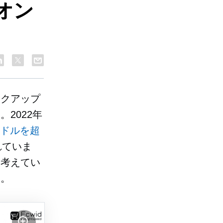
オン
イクアップ
2022年
億ドルを超
れていま
と考えてい
す。