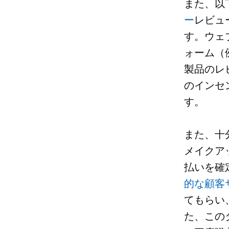
また、以
ー
レビュ
す。ウェ
ォーム（
製品のレ
のインセ
す。
また、十
メイクア
払いを確
的な顧客
てもらい
た、この