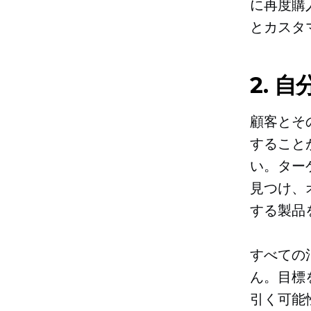
に再度購
とカスタ
2. 
顧客とそ
すること
い。ター
見つけ、
する製品
すべての
ん。目標
引く可能