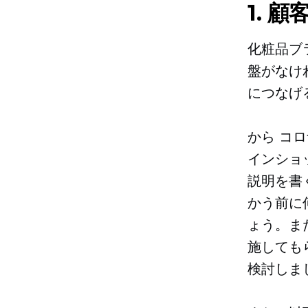
1. 
化粧品ブ
盤がなけ
につなげ
から
コロ
インショ
説明を書
かう前に
ょう。ま
施しても
検討しま