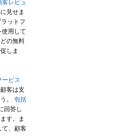
顧客レビュ
のに見せま
ラットフ
を使用して
などの無料
に促しま
サービス
、顧客は支
ょう。
包括
に回答し
します。ま
して、顧客