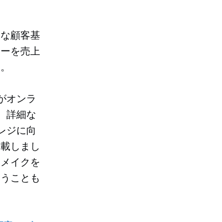
実な顧客基
ューを売上
す。
がオンラ
。
詳細な
レジに向
掲載しまし
）メイクを
らうことも