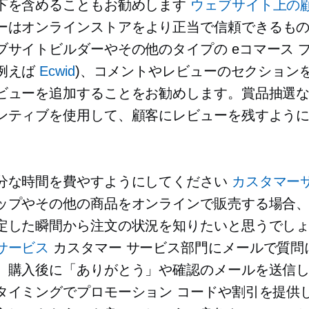
下を含めることもお勧めします
ウェブサイト上の
ーはオンラインストアをより正当で信頼できるも
ブサイトビルダーやその他のタイプの
eコマース
プ
例えば
Ecwid
)、コメントやレビューのセクション
ビューを追加することをお勧めします。賞品抽選
ンティブを使用して、顧客にレビューを残すよう
分な時間を費やすようにしてください
カスタマー
ップやその他の商品をオンラインで販売する場合
定した瞬間から注文の状況を知りたいと思うでし
サービス
カスタマー サービス部門にメールで質問
、購入後に「ありがとう」や確認のメールを送信
タイミングでプロモーション コードや割引を提供