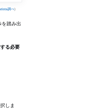
atista調べ
)
歩を踏み出
意する必要
選択しま