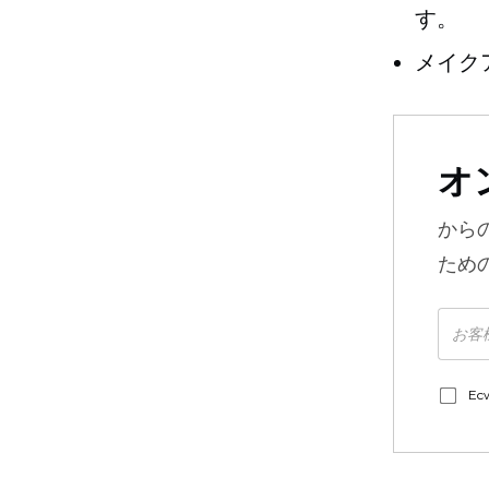
す。
メイク
オ
から
ため
E