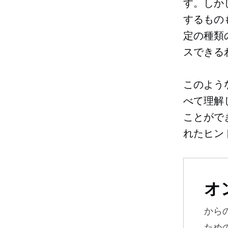
す。しか
するもの
定の種類
スできる
このよう
べて理解
ことがで
れたヒン
オ
から
ため