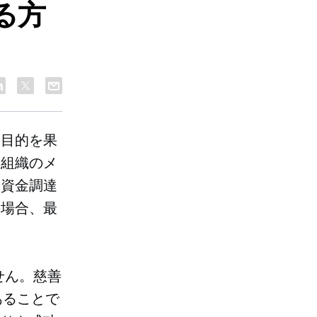
る方
い目的を果
は組織のメ
。資金調達
の場合、最
せん。慈善
あることで