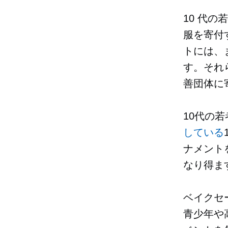
10 代
服を寄付
トには、
す。それ
善団体に
10代の
している
ナメント
なり得ま
ベイクセ
青少年や