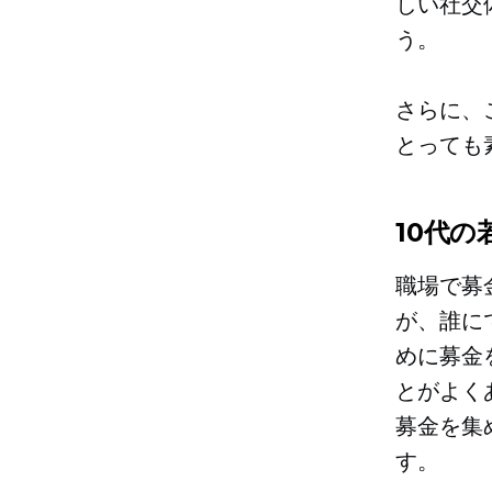
しい社交
う。
さらに、
とっても
10代
職場で募
が、誰に
めに募金
とがよく
募金を集
す。