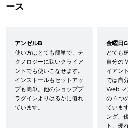
ース
アンゼルB
金曜日G
使い方はとても簡単で、テ
とても
クノロジーに疎いクライア
自分の 
ントでも使いこなせます。
イアン
インストールもセットアッ
では自
プも簡単。他のショッププ
Web 
ラグインよりはるかに優れ
の 4 
ています。
ていま
ング、
ト、優