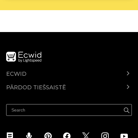
ECWID
Ecwid.com
PĀRDOD TIEŠSAISTĒ
Izcenojumi
Pārdod visur
Palīdzības centrs
Pārdod Facebook
Pārdod Instagram