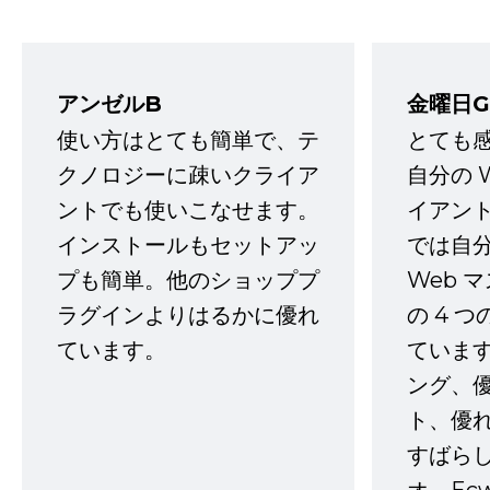
アンゼルB
金曜日G
使い方はとても簡単で、テ
とても
クノロジーに疎いクライア
自分の 
ントでも使いこなせます。
イアン
インストールもセットアッ
では自
プも簡単。他のショッププ
Web 
ラグインよりはるかに優れ
の 4 
ています。
ていま
ング、
ト、優
すばらし