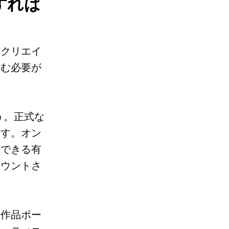
すれば
のクリエイ
積む必要が
う。正式な
ます。オン
頼できる有
カウントさ
い作品ポー