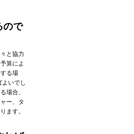
るので
人々と協力
と予算によ
をする場
ばよいでし
する場合、
ジャー、タ
あります。