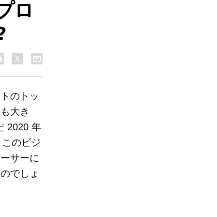
プロ
?
ートのトッ
益も大き
だ
2020 年
、このビジ
ューサーに
るのでしょ