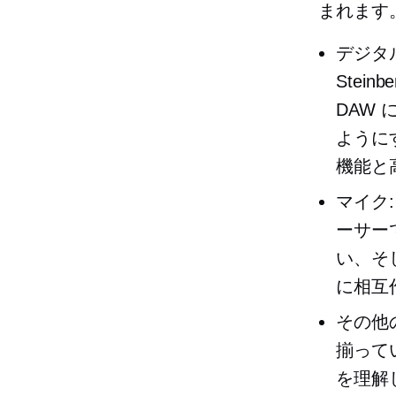
まれます
デジタル
Stein
DAW
ように
機能と
マイク
ーサー
い、そ
に相互
その他
揃って
を理解