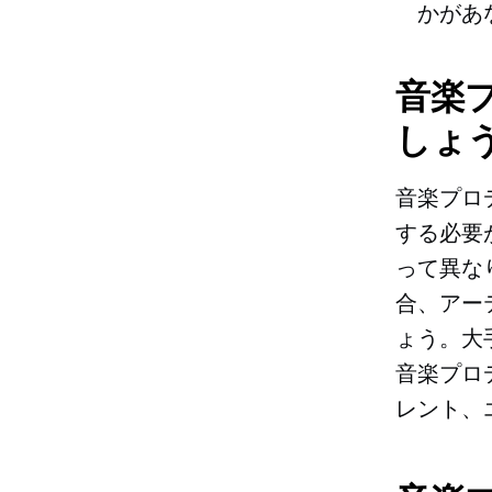
かがあ
音楽
しょ
音楽プロ
する必要
って異な
合、アー
ょう。大
音楽プロ
レント、