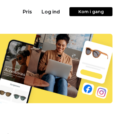
Pris
Log ind
Kom i gang