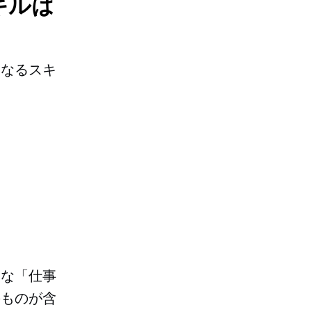
キルは
となるスキ
的な「仕事
のものが含