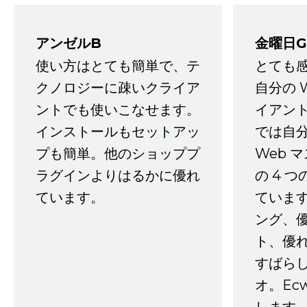
アンゼルB
金曜日G
使い方はとても簡単で、テ
とても
クノロジーに疎いクライア
自分の 
ントでも使いこなせます。
イアン
インストールもセットアッ
では自
プも簡単。他のショッププ
Web 
ラグインよりはるかに優れ
の 4 
ています。
ていま
ング、
ト、優
すばらし
オ。Ec