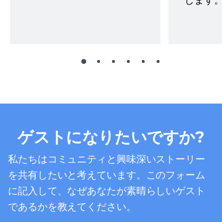
します。
ゲストになりたいですか?
私たちはコミュニティと興味深いストーリー
を共有したいと考えています。このフォーム
に記入して、なぜあなたが素晴らしいゲスト
であるかを教えてください。