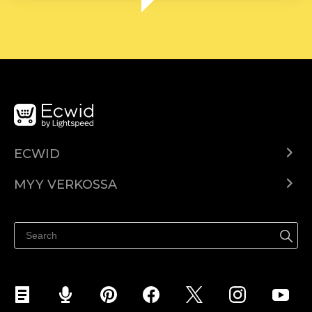
ECWID
Ecwid.com
MYY VERKOSSA
Hinnoittelu
Myy kaikkialla
Ohjekeskus
Myy Facebookissa
Myy Instagramissa