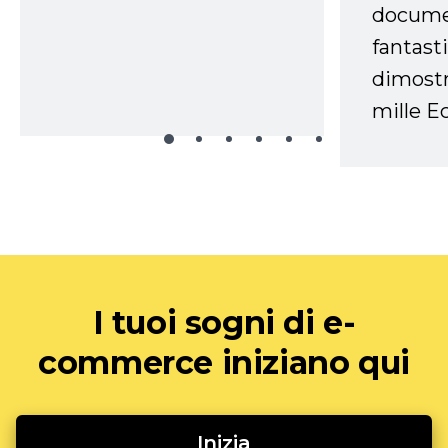
docume
fantasti
dimostr
mille Ec
I tuoi sogni di e-
commerce iniziano qui
Inizia