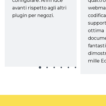
configurare. Anni luce
quattro
avanti rispetto agli altri
webmast
plugin per negozi.
codifica
support
ottima
docume
fantasti
dimostr
mille Ec