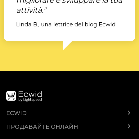
migliorare e sviluppare la tua
attività."
Linda B., una lettrice del blog Ecwid
ECWID
Ecwid.com
ПРОДАВАЙТЕ ОНЛАЙН
Помощен център
Продават навсякъде