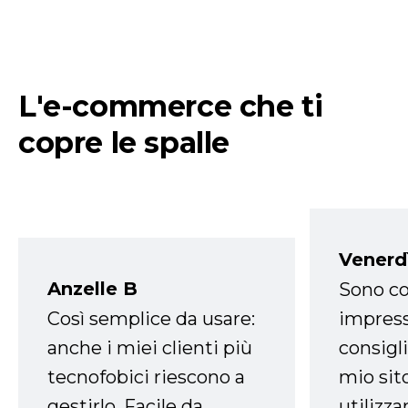
L'e-commerce che ti
copre le spalle
Venerd
Anzelle B
Sono co
Così semplice da usare:
impress
anche i miei clienti più
consigli
tecnofobici riescono a
mio sit
gestirlo. Facile da
utilizza