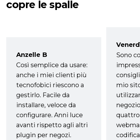
copre le spalle
Venerd
Anzelle B
Sono co
Così semplice da usare:
impress
anche i miei clienti più
consigli
tecnofobici riescono a
mio sit
gestirlo. Facile da
utilizza
installare, veloce da
negozio
configurare. Anni luce
quattro
avanti rispetto agli altri
webmast
plugin per negozi.
codifica