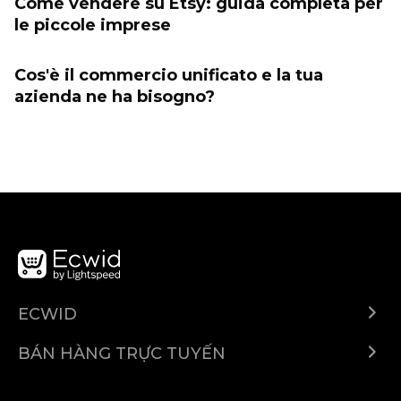
Come vendere su Etsy: guida completa per
le piccole imprese
Cos'è il commercio unificato e la tua
azienda ne ha bisogno?
ECWID
Ecwid.com
BÁN HÀNG TRỰC TUYẾN
Trung tâm trợ giúp
Bán ở bất cứ đâu