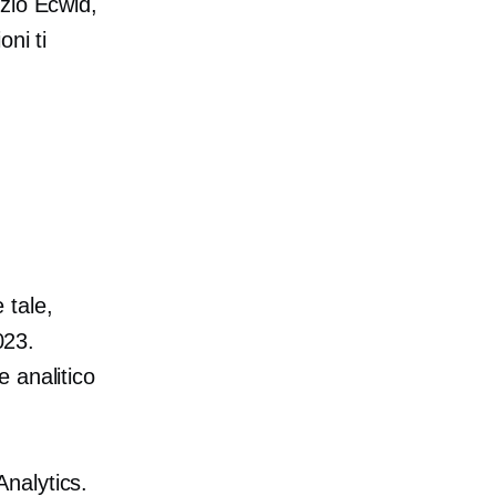
zio Ecwid,
oni ti
 tale,
023.
e analitico
nalytics.