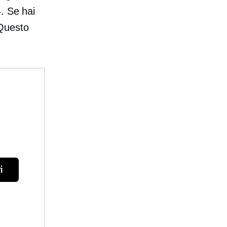
. Se hai
 Questo
i