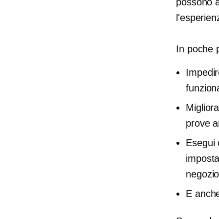
possono ai
l'esperien
In poche p
Impedir
funzion
Migliora
prove a
Esegui 
imposta
negozio
E anche