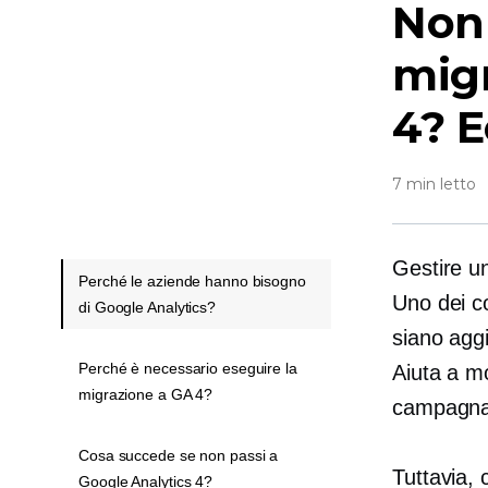
Non 
migr
4? E
7 min letto
Gestire un
Perché le aziende hanno bisogno
Uno dei co
di Google Analytics?
siano aggi
Perché è necessario eseguire la
Aiuta a mo
migrazione a GA 4?
campagna p
Cosa succede se non passi a
Tuttavia,
Google Analytics 4?