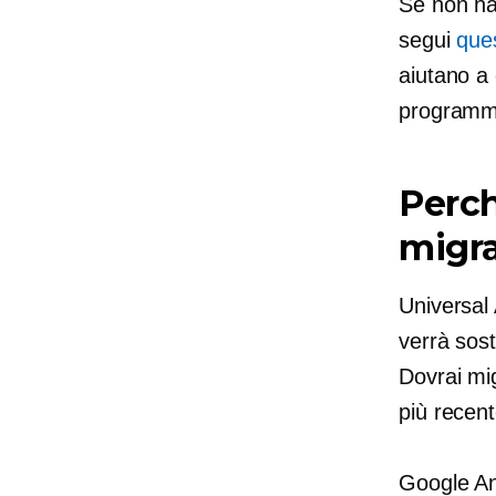
Se non ha
segui
que
aiutano a 
programma
Perch
migra
Universal
verrà sost
Dovrai mi
più recent
Google An