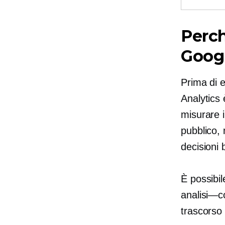
Perch
Googl
Prima di 
Analytics 
misurare i
pubblico, 
decisioni b
È possibi
analisi—
trascorso 