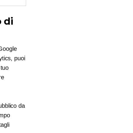
 di
 Google
tics, puoi
 tuo
re
ubblico da
empo
agli