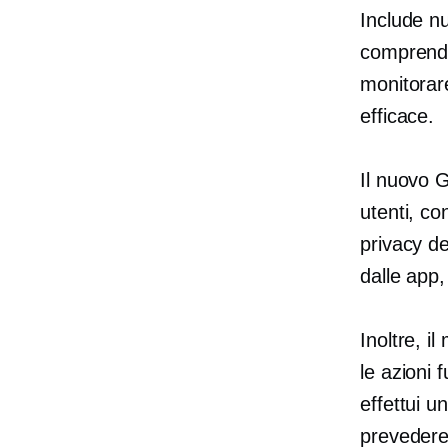
Include nu
comprender
monitorare
efficace.
Il nuovo 
utenti, con
privacy de
dalle app,
Inoltre, i
le azioni 
effettui u
prevedere 