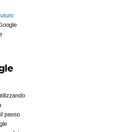
 futuro
 Google
e
gle
utilizzando
à
 il passo
gle