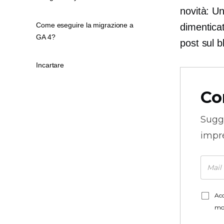
novità: Un
Come eseguire la migrazione a
dimentica
GA 4?
post sul b
Incartare
Co
Sugg
impre
Acc
mo