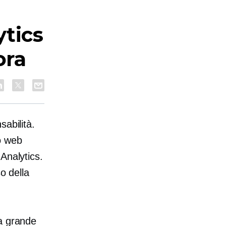
tics
ora
abilità.
to web
Analytics.
o della
la grande