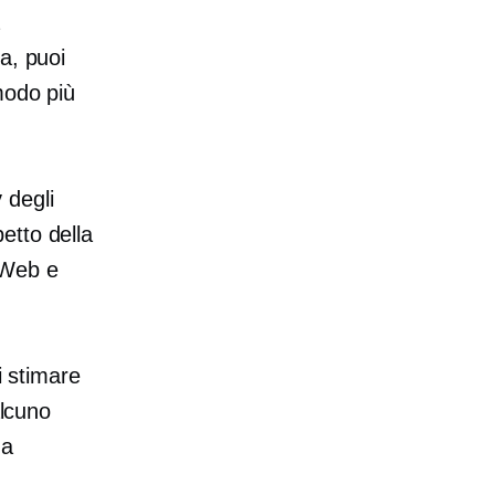
a, puoi
modo più
 degli
petto della
o Web e
i stimare
alcuno
 a