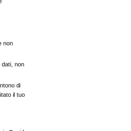
e
e non
i dati, non
ntono di
ato il tuo