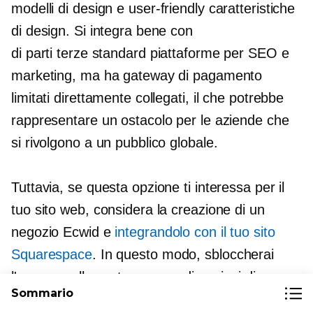
modelli di design e
user-friendly
caratteristiche
di design. Si integra bene con
di parti terze standard
piattaforme per SEO e
marketing, ma ha gateway di pagamento
limitati direttamente collegati, il che potrebbe
rappresentare un ostacolo per le aziende che
si rivolgono a un pubblico globale.
Tuttavia, se questa opzione ti interessa per il
tuo sito web, considera la creazione di un
negozio Ecwid e
integrandolo con il tuo sito
Squarespace
. In questo modo, sbloccherai
l'accesso alla vasta gamma di opzioni di
Sommario
pagamento supportate da Ecwid, che include