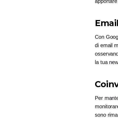
apportare
Emai
Con Googl
di email 
osservand
la tua new
Coinv
Per manten
monitorare 
sono rimas