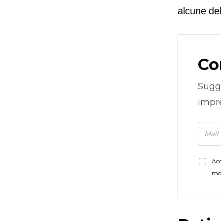
alcune del
Co
Sugg
impre
Acc
mo