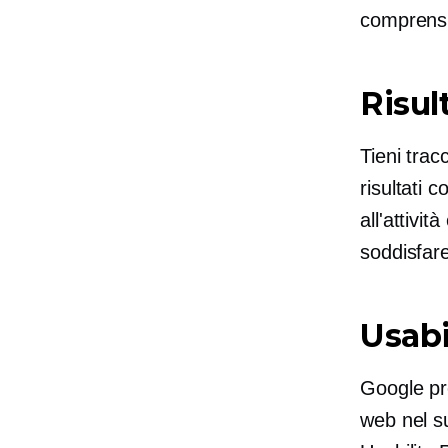
comprensio
Risul
Tieni tra
risultati c
all'attivi
soddisfare 
Usabi
Google pre
web nel su