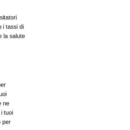
itatori
i tassi di
e la salute
per
uoi
e ne
i tuoi
o per