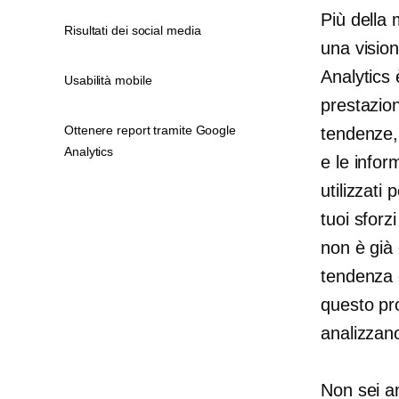
Più della m
Risultati dei social media
una vision
Analytics 
Usabilità mobile
prestazion
Ottenere report tramite Google
tendenze, 
Analytics
e le infor
utilizzati
tuoi sforz
non è già
tendenza 
questo pr
analizzano
Non sei a