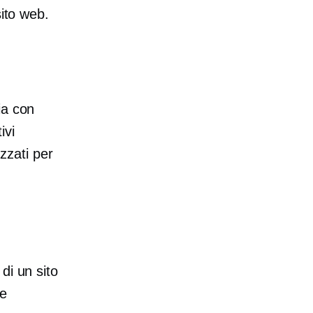
sito web.
ia con
ivi
izzati per
di un sito
le