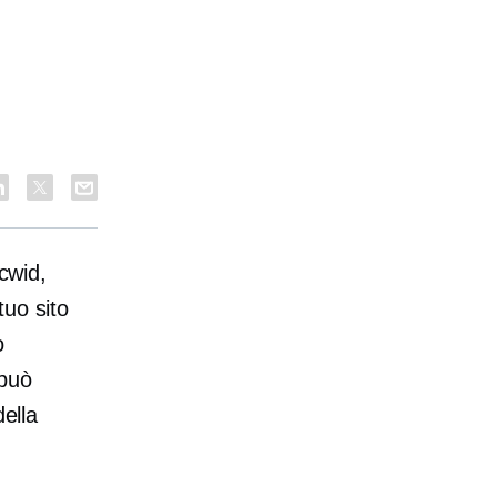
Ecwid,
tuo sito
o
 può
della