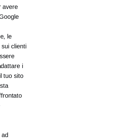
 avere
 Google
e, le
sui clienti
essere
adattare i
l tuo sito
sta
frontato
e
 ad