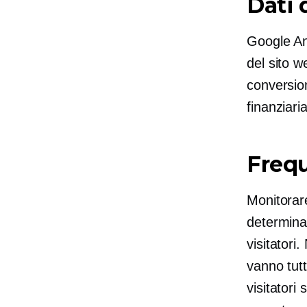
Dati 
Google Ana
del sito w
conversion
finanziari
Frequ
Monitorare
determinar
visitatori
vanno tutt
visitator