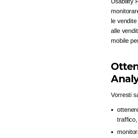
Usability 
monitorare
le vendit
alle vendi
mobile pe
Otten
Analy
Vorresti s
ottenere
traffico,
monitor