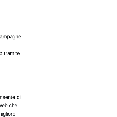
 campagne
b tramite
onsente di
o web che
migliore