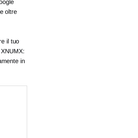
oogle
e oltre
 il tuo
u XNUMX:
camente in