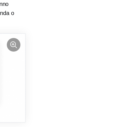
anno
onda o