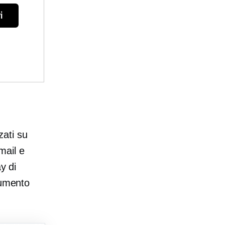
i
zati su
mail e
y di
rumento