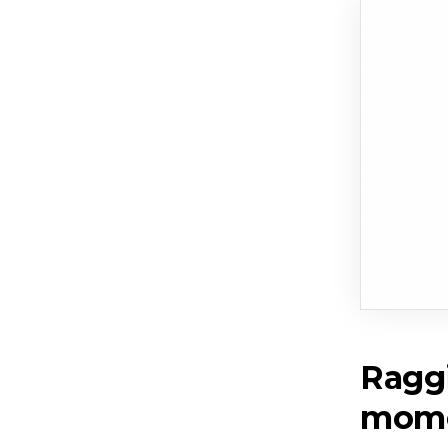
Raggi
mome