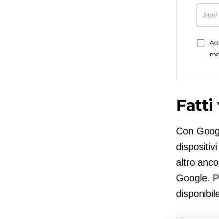
Acc
mo
Fatti
Con Googl
dispositi
altro anc
Google. Pu
disponibil