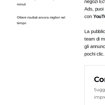
negozi Ec
minuti
Ads, puoi 
con
YouTu
Ottieni risultati ancora migliori nel
tempo
La pubbli
team di m
gli annunc
pochi clic.
Co
Sugg
impre