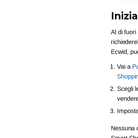
Inizi
Al di fuor
richiedere
Ecwid, puo
Vai a
Pa
Shoppi
Scegli l
vendere
Imposta
Nessuna c