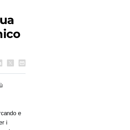
tua
nico
ù
ercando e
r i