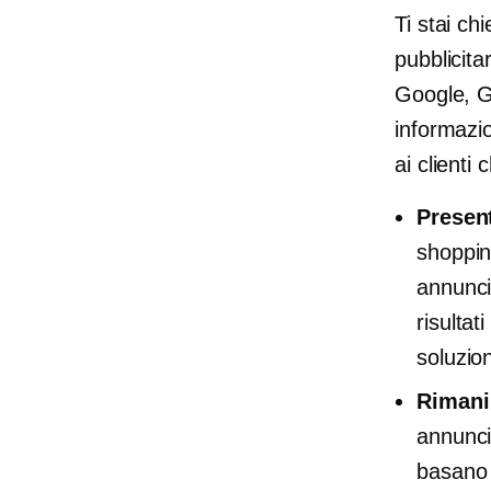
Ti stai ch
pubblicita
Google, G
informazio
ai clienti
Present
shoppin
annunci
risultat
soluzion
Rimani 
annunci
basano 