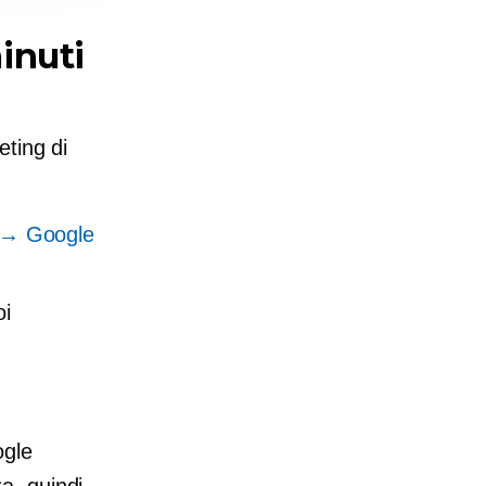
minuti
eting di
ta → Google
oi
ogle