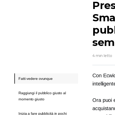
Pres
Smar
pubb
sem
4 min letto
Con Ecwid
Fatti vedere ovunque
intelligent
Raggiungi il pubblico giusto al
momento giusto
Ora puoi e
acquistan
Inizia a fare pubblicità in pochi