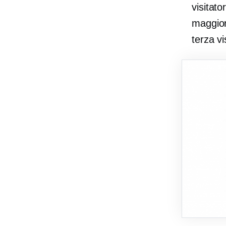
visitato
maggior
terza vi