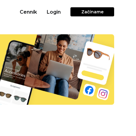
Cenník
Login
Začíname