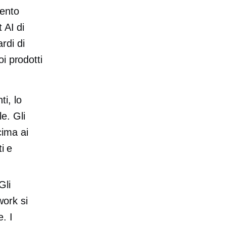
mento
 AI di
rdi di
i prodotti
ti, lo
e. Gli
cima ai
ti e
Gli
ork si
. I