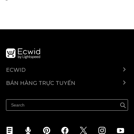
ECWID
Ecwid.com
BÁN HÀNG TRỰC TUYẾN
Trung tâm trợ giúp
Bán ở bất cứ đâu
Quảng bá ở bất cứ đâu
Kiểm soát mọi thứ