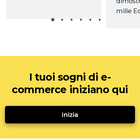
dimostr
mille Ec
I tuoi sogni di e-
commerce iniziano qui
Inizia