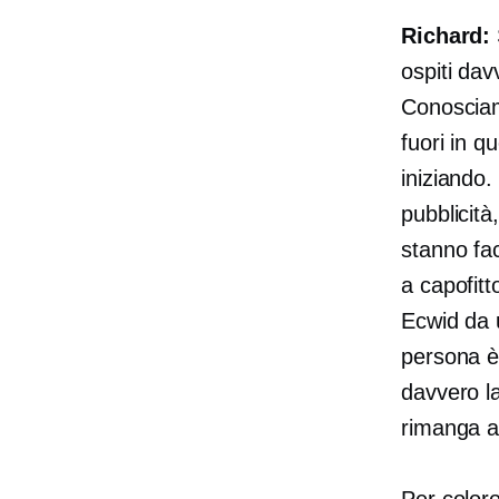
Richard:
ospiti da
Conosciam
fuori in 
iniziando
pubblicità
stanno fac
a capofit
Ecwid da 
persona è
davvero l
rimanga al
Per coloro