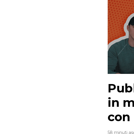
Pubb
in m
con
58 minuti as