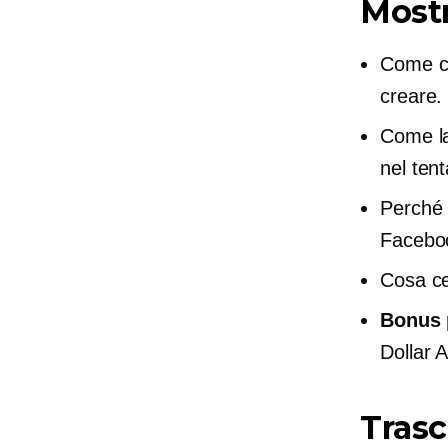
Mostr
Come cr
creare.
Come la
nel tent
Perché n
Facebo
Cosa ce
Bonus p
Dollar 
Trasc