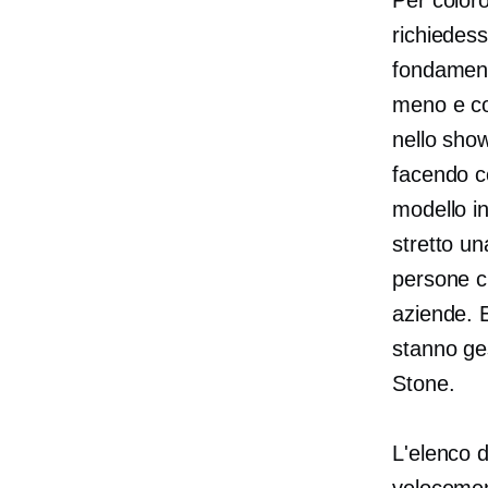
richiedess
fondament
meno e co
nello sho
facendo co
modello in
stretto u
persone c
aziende. 
stanno ge
Stone.
L'elenco d
velocemen