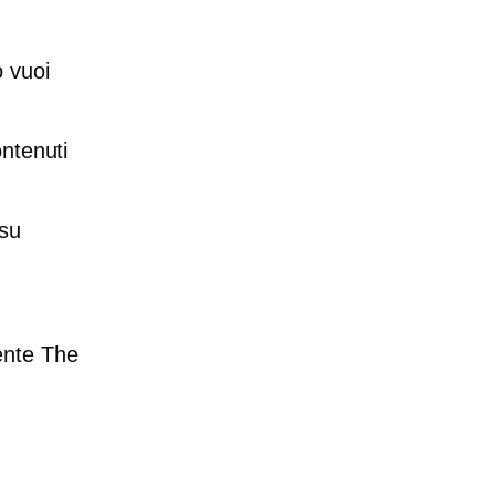
o vuoi
ontenuti
 su
ente The