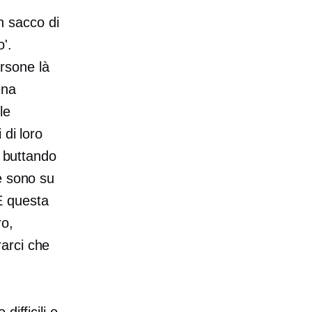
 sacco di
'.
rsone là
ena
le
 di loro
o buttando
e sono su
E questa
o,
arci che
ifficili o