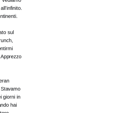
l'infinito.
ntinenti.
to sul
runch,
entirmi
. Apprezzo
eran
e. Stavamo
 giorni in
ando hai
tore