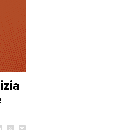
izia
e