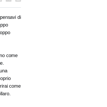
 pensavi di
oppo
roppo
anno come
e.
 una
oprio
rirai come
laro.