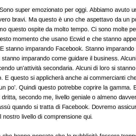
Sono super emozionato per oggi. Abbiamo avuto un
vvero bravi. Ma questo è uno che aspettavo da un po
o questo ospite da molto tempo. Ci sono molte pe
questo momento che usano Ecwid e che stanno app
. E stanno imparando Facebook. Stanno imparando 
, stanno imparando come guidare il business. Alcuni
endo un'attività secondaria. Alcuni di loro si stann
to. E questo si applicherà anche ai commercianti ch
un po'. Quindi questo potrebbe coprire la gamma. 
 dritta, secondo me,
livello geniale
o almeno davver
assù quando si tratta di Facebook. Dovremo assicur
 nostro livello di comprensione qui.
 che hanno pensato che le pubblicità fossero troppo d