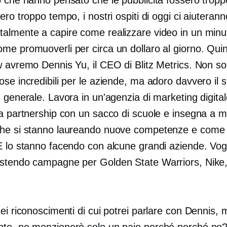
ero troppo tempo, i nostri ospiti di oggi ci aiuterann
almente a capire come realizzare video in un minu
me promuoverli per circa un dollaro al giorno. Quin
w avremo Dennis Yu, il CEO di Blitz Metrics. Non so
se incredibili per le aziende, ma adoro davvero il 
 generale. Lavora in un'agenzia di marketing digita
na partnership con un sacco di scuole e insegna a m
he si stanno laureando nuove competenze e come a
E lo stanno facendo con alcune grandi aziende. Vogl
stendo campagne per Golden State Warriors, Nike
ei riconoscimenti di cui potrei parlare con Dennis, 
te, ne menzionerò solo un paio perché perché no