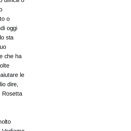
o
to o
di oggi
lo sta
suo
le che ha
olte
iutare le
io dire,
, Rosetta
molto
? Vediamo