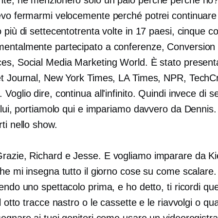
vo fermarmi velocemente perché potrei continuare al
 più di settecentotrenta volte in 17 paesi, cinque co
entalmente partecipato a conferenze, Conversion
es, Social Media Marketing World. È stato presenta
et Journal, New York Times, LA Times, NPR, TechC
Voglio dire, continua all'infinito. Quindi invece di s
i lui, portiamolo qui e impariamo davvero da Dennis
ti nello show.
razie, Richard e Jesse. E vogliamo imparare da Ki
che mi insegna tutto il giorno cose su come scalar
endo uno spettacolo prima, e ho detto, ti ricordi quei
l
otto tracce
nastro o le cassette e le riavvolgi o qu
egnare ai tuoi genitori come usare un videoregistra