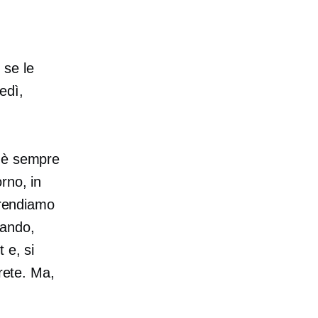
 se le
edì,
, è sempre
rno, in
prendiamo
rando,
 e, si
irete. Ma,