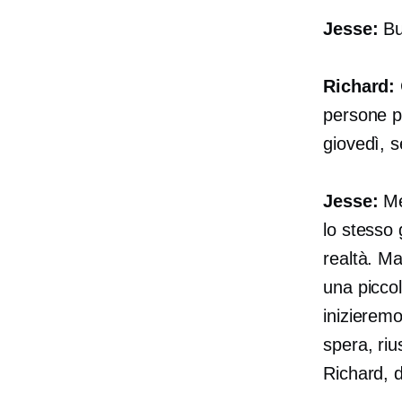
Jesse:
Bu
Richard:
persone p
giovedì, s
Jesse:
Me
lo stesso 
realtà. Ma
una picco
inizieremo
spera, riu
Richard, 