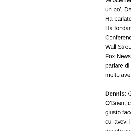
un po'. De
Ha parlato
Ha fondam
Conferenc
Wall Stre
Fox News. 
parlare d
molto aver
Dennis:
G
O'Brien, 
giusto fac
cui avevi i
dovuto ins