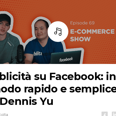
Ascoltare
licità su Facebook: in
odo rapido e semplic
 Dennis Yu
colta