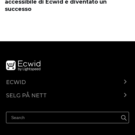
accessibile di Ecwid è diventato un
successo
ECWID
Ecwid.com
SELG PÅ NETT
Pris
Selg hvor som helst
Hjelpesenter
Selg på Facebook
Selg på Instagram