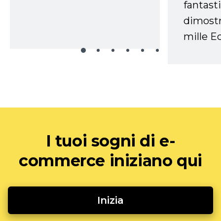
fantasti
dimostr
mille Ec
I tuoi sogni di e-
commerce iniziano qui
Inizia