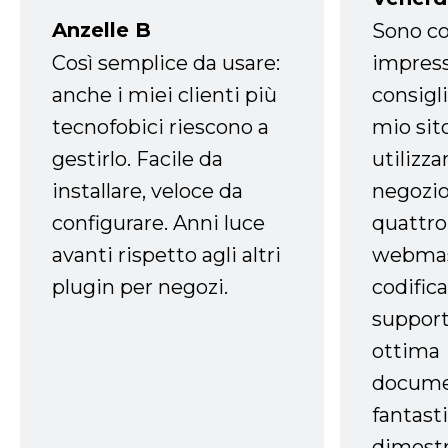
Anzelle B
Sono co
Così semplice da usare:
impress
anche i miei clienti più
consigli
tecnofobici riescono a
mio sit
gestirlo. Facile da
utilizza
installare, veloce da
negozio
configurare. Anni luce
quattro
avanti rispetto agli altri
webmast
plugin per negozi.
codifica
support
ottima
docume
fantasti
dimostr