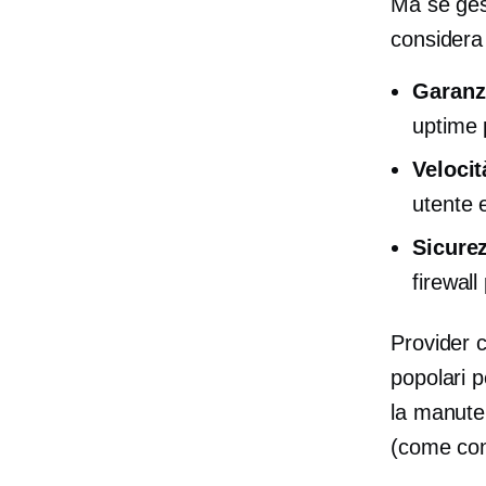
Ma se gest
considera 
Garanz
uptime p
Velocit
utente 
Sicure
firewall
Provider 
popolari p
la manuten
(come con 