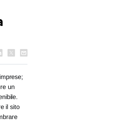
a
 imprese;
ere un
nibile.
 il sito
embrare