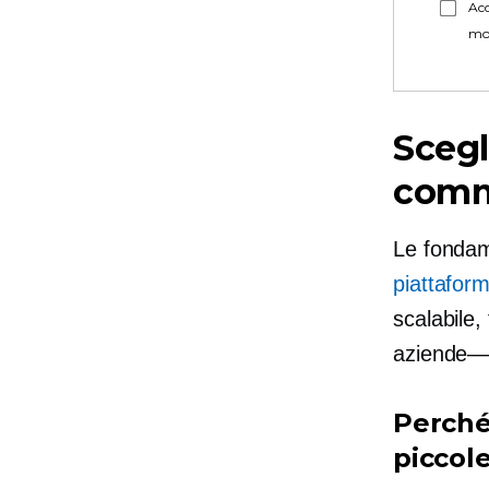
Acc
mo
Scegl
comm
Le fondam
piattafor
scalabile,
aziende—
Perché
piccol