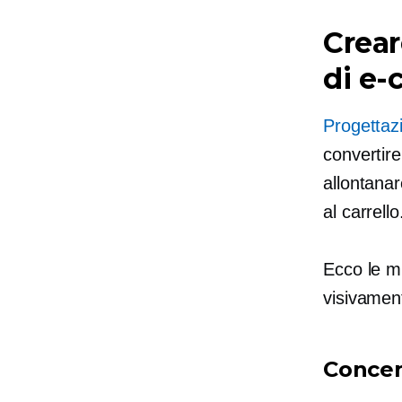
Crear
di e
Progetta
convertire
allontanar
al carrello
Ecco le mi
visivamen
Concen