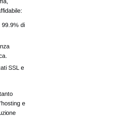
rma,
fidabile:
l 99.9% di
enza
ca.
cati SSL e
tanto
l'hosting e
luzione