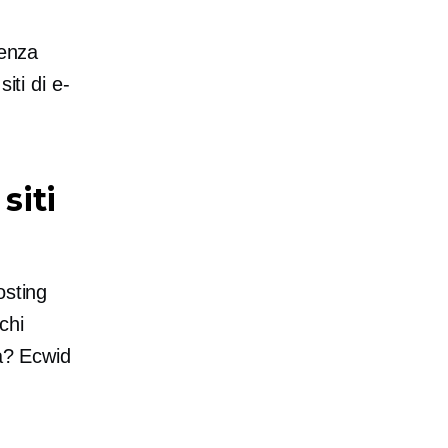
senza
iti di e-
siti
osting
chi
ia? Ecwid