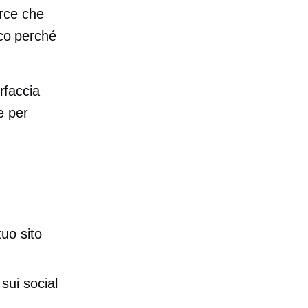
rce che
cco perché
rfaccia
e per
uo sito
sui social