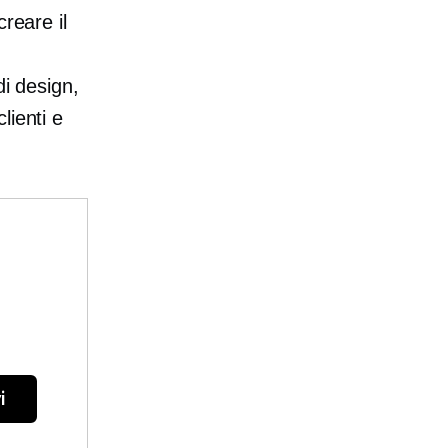
reare il
di design,
lienti e
i