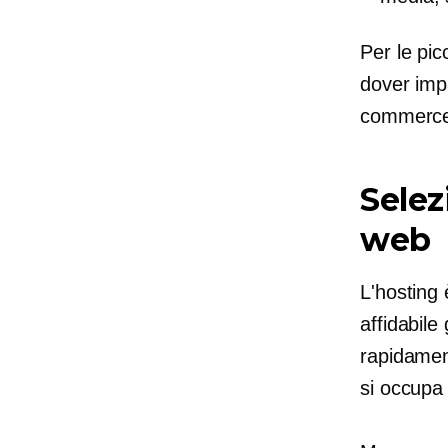
Per le pic
dover impa
commerc
Selez
web
L'hosting 
affidabile
rapidament
si occupa 