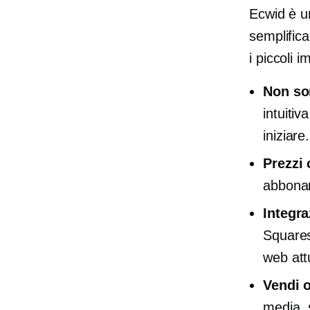
Ecwid è 
semplifica
i piccoli 
Non so
intuiti
iniziare.
Prezzi 
abbonam
Integra
Squares
web att
Vendi 
media, 