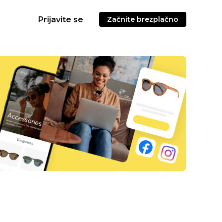
Prijavite se
Začnite brezplačno