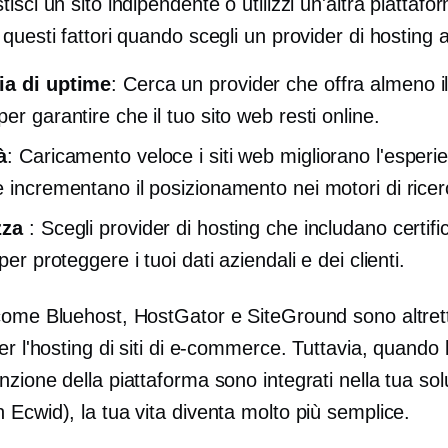
isci un sito indipendente o utilizzi un'altra piattafo
questi fattori quando scegli un provider di hosting af
ia di uptime
: Cerca un provider che offra almeno i
er garantire che il tuo sito web resti online.
à
:
Caricamento veloce
i siti web migliorano l'esperi
e incrementano il posizionamento nei motori di ricer
zza
: Scegli provider di hosting che includano certifi
 per proteggere i tuoi dati aziendali e dei clienti.
come Bluehost, HostGator e SiteGround sono altret
er l'hosting di siti di e-commerce. Tuttavia, quando 
zione della piattaforma sono integrati nella tua so
Ecwid), la tua vita diventa molto più semplice.