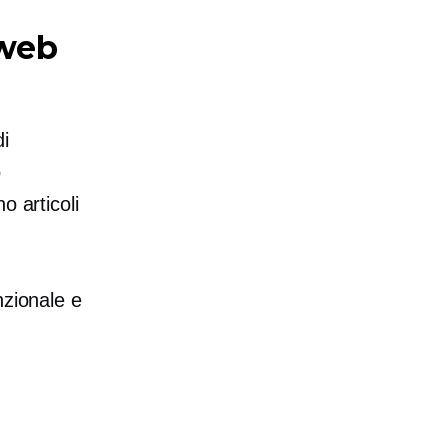
 web
di
ò
o articoli
nzionale e