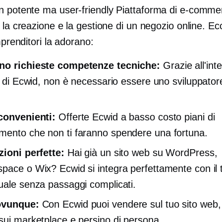
un potente ma
user-friendly
Piattaforma di e-comme
 la creazione e la gestione di un negozio online. E
imprenditori la adorano:
no richieste competenze tecniche:
Grazie all'inte
va di Ecwid, non è necessario essere uno sviluppator
convenienti:
Offerte Ecwid
a basso costo
piani di
ento che non ti faranno spendere una fortuna.
zioni perfette:
Hai già un sito web su WordPress,
pace o Wix? Ecwid si integra perfettamente con il t
uale senza passaggi complicati.
ovunque:
Con Ecwid puoi vendere sul tuo sito web, 
sui marketplace e persino di persona.