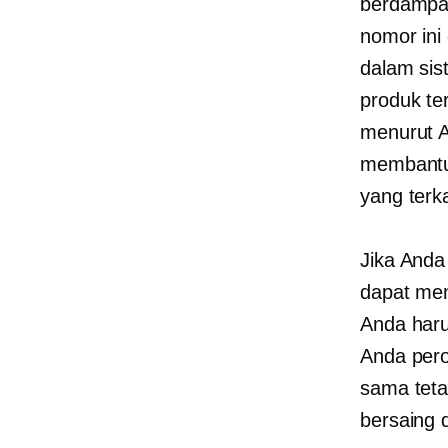
berdampa
nomor ini
dalam sis
produk ter
menurut A
membantu
yang terk
Jika Anda 
dapat men
Anda har
Anda pero
sama teta
bersaing 