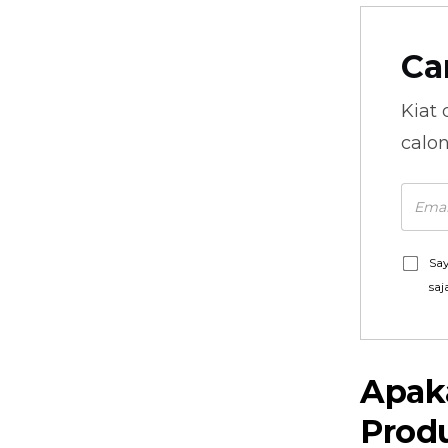
Ca
Kiat 
calo
Say
saj
Apak
Produ