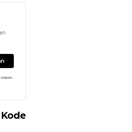
dan
an
n kapan
 Kode