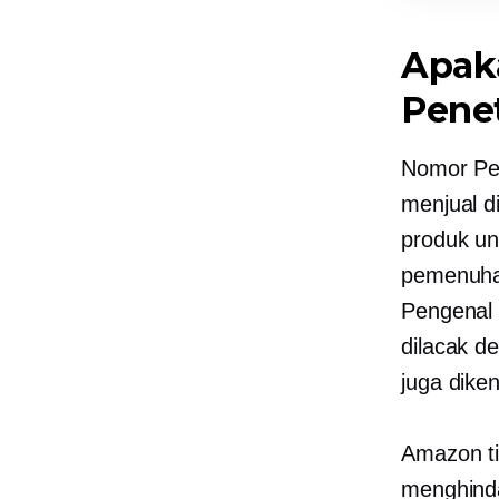
Apak
Pene
Nomor Pen
menjual d
produk un
pemenuhan
Pengenal 
dilacak de
juga dike
Amazon t
menghinda