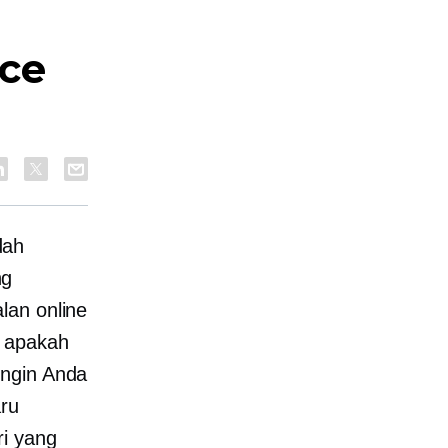
ce
dah
ng
lan online
n apakah
ingin Anda
aru
i yang