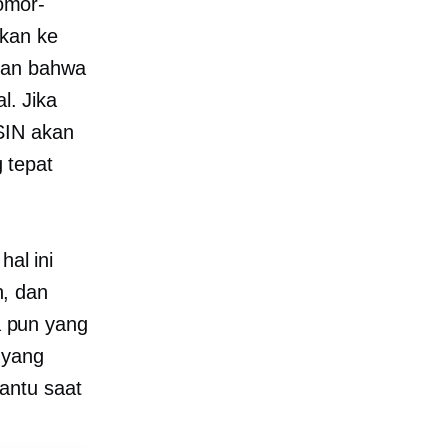
omor-
kkan ke
kan bahwa
l. Jika
SIN akan
 tepat
hal ini
, dan
 pun yang
 yang
antu saat