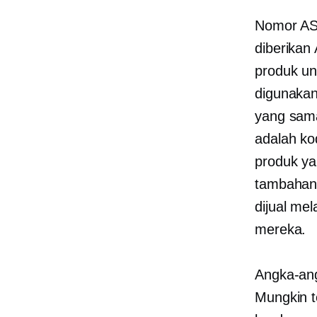
Nomor ASI
diberikan
produk un
digunakan
yang sam
adalah ko
produk y
tambahan
dijual me
mereka.
Angka-angk
Mungkin t