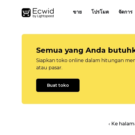
ขาย
โปรโมต
จัดการ
Semua yang Anda butuhka
Siapkan toko online dalam hitungan menit
atau pasar.
Buat toko
‹ Ke halam