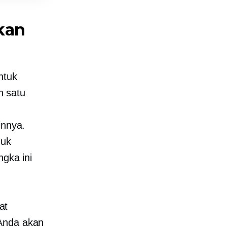
kan
ntuk
n satu
innya.
duk
ngka ini
at
 Anda akan