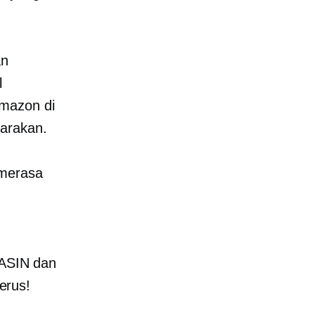
an
l
Amazon di
carakan.
 merasa
 ASIN dan
terus!