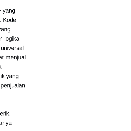
e yang
a. Kode
yang
 logika
universal
at menjual
a
ik yang
 penjualan
erik.
hanya