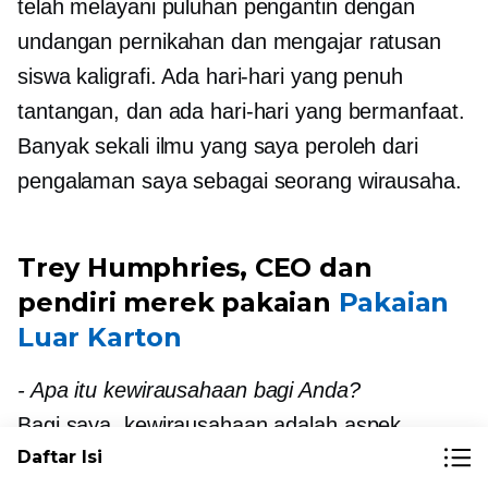
telah melayani puluhan pengantin dengan
undangan pernikahan dan mengajar ratusan
siswa kaligrafi. Ada hari-hari yang penuh
tantangan, dan ada hari-hari yang bermanfaat.
Banyak sekali ilmu yang saya peroleh dari
pengalaman saya sebagai seorang wirausaha.
Trey Humphries, CEO dan
pendiri merek pakaian
Pakaian
Luar Karton
-
Apa itu kewirausahaan bagi Anda?
Bagi saya, kewirausahaan adalah aspek
Daftar Isi
mendasar dalam memiliki karier yang Anda