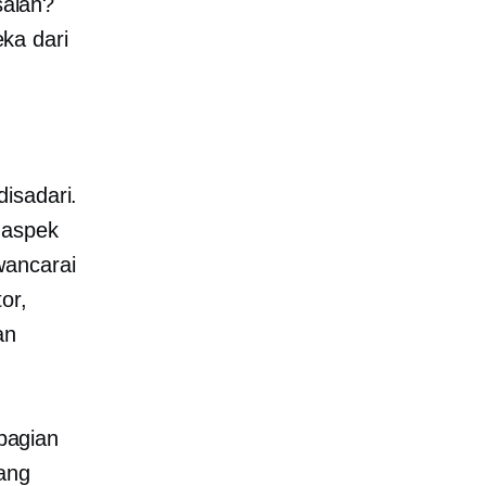
alah?
ka dari
isadari.
 aspek
wancarai
or,
an
ebagian
ang