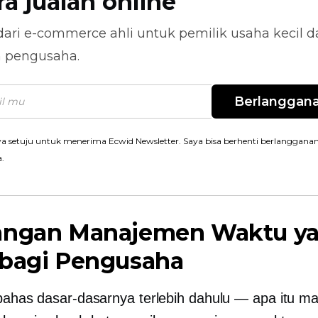
ra jualan online
dari
e-commerce
ahli untuk pemilik usaha kecil 
n pengusaha.
Berlanggan
a setuju untuk menerima Ecwid Newsletter. Saya bisa berhenti berlanggana
a.
angan Manajemen Waktu y
 bagi Pengusaha
 bahas dasar-dasarnya terlebih dahulu — apa itu 