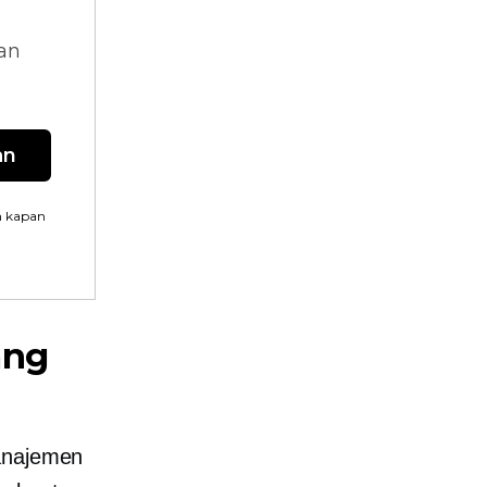
dan
an
n kapan
ang
manajemen