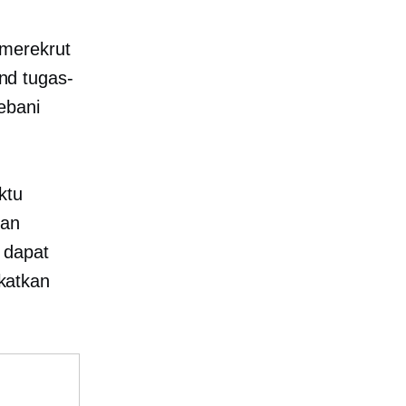
 merekrut
nd
tugas-
ebani
ktu
dan
 dapat
katkan