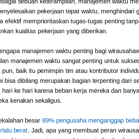
ebagai sebuah keterampilan, manajemen waktu m
menyelesaikan pekerjaan tepat waktu, menghindari
a efektif memprioritaskan tugas-tugas penting tan
kan kualitas pekerjaan yang diberikan.
ngapa manajemen waktu penting bagi wirausaha
lan manajemen waktu sangat penting untuk sukse
 pun, baik itu pemimpin tim atau kontributor indivi
ni bisa dibilang merupakan bagian terpenting dari 
a
hari ke hari
karena beban kerja mereka dan banya
ka kenakan sekaligus.
ekalahan besar
89% pengusaha menganggap beban
rlalu berat
. Jadi, apa yang membuat peran wirausa