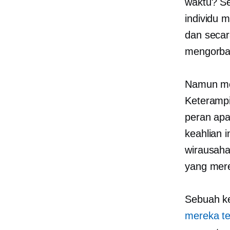
waktu? S
individu 
dan secar
mengorban
Namun me
Keterampi
peran apa
keahlian i
wirausah
yang mere
Sebuah k
mereka te