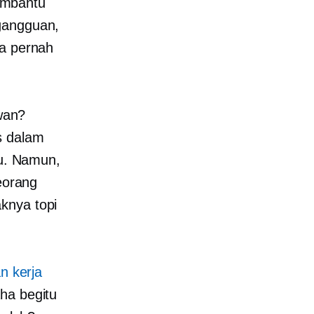
embantu
 gangguan,
pa pernah
wan?
s dalam
du. Namun,
seorang
knya topi
 kerja
ha begitu