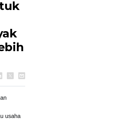
tuk
yak
ebih
kan
au usaha