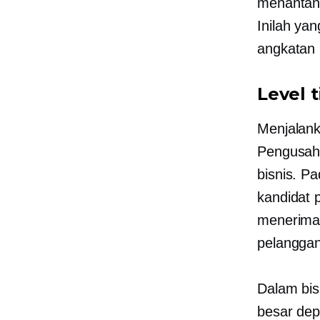
menantan
Inilah ya
angkatan 
Level t
Menjalank
Pengusaha
bisnis. P
kandidat 
menerima
pelanggan
Dalam bisn
besar de