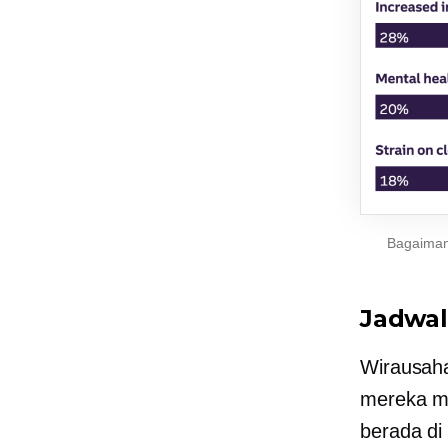
Bagaiman
Jadwal
Wirausaha
mereka m
berada di