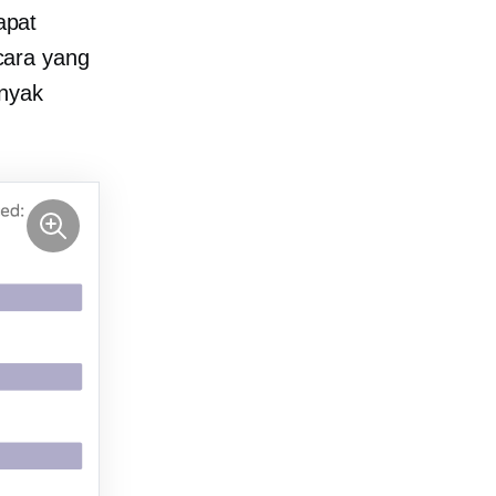
apat
cara yang
anyak