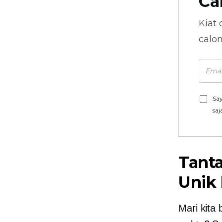
Ca
Kiat 
calo
Say
saj
Tant
Unik
Mari kita