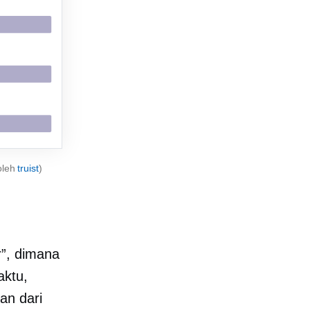
oleh
truist
)
”, dimana
aktu,
an dari