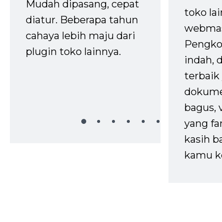
Mudah dipasang, cepat
toko la
diatur. Beberapa tahun
webmas
cahaya lebih maju dari
Pengko
plugin toko lainnya.
indah,
terbaik 
dokume
bagus, 
yang fa
kasih b
kamu k