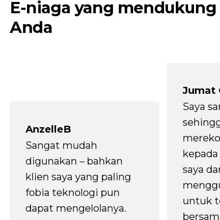
E-niaga yang mendukung
Anda
Jumat
Saya sa
sehingg
AnzelleB
mereko
Sangat mudah
kepada 
digunakan – bahkan
saya da
klien saya yang paling
mengg
fobia teknologi pun
untuk t
dapat mengelolanya.
bersam