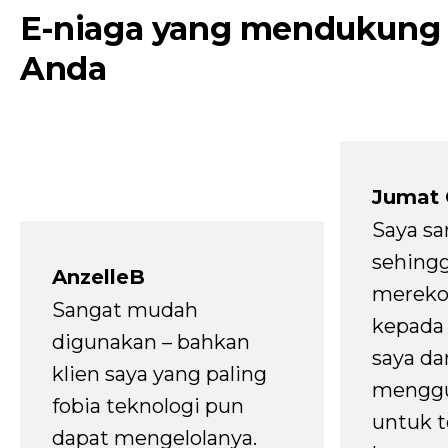
E-niaga yang mendukung
Anda
Jumat
Saya sa
sehingg
AnzelleB
mereko
Sangat mudah
kepada 
digunakan – bahkan
saya da
klien saya yang paling
mengg
fobia teknologi pun
untuk t
dapat mengelolanya.