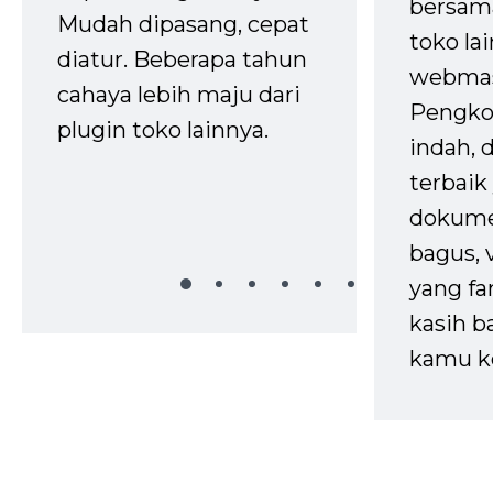
bersam
Mudah dipasang, cepat
toko la
diatur. Beberapa tahun
webmas
cahaya lebih maju dari
Pengko
plugin toko lainnya.
indah,
terbaik 
dokume
bagus, 
yang fa
kasih b
kamu k