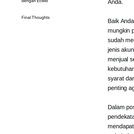
dengan Ecwid
Anda.
Final Thoughts
Baik Anda
mungkin 
sudah me
jenis aku
menjual s
kebutuhan
syarat da
penting a
Dalam pos
pendekata
mendapatk