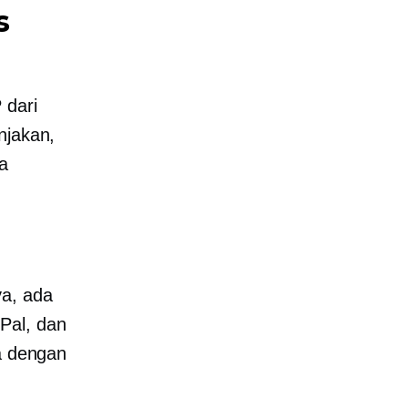
s
 dari
njakan,
ya
ya, ada
Pal, dan
la dengan