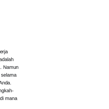
erja
 adalah
da. Namun
 selama
 Anda.
ngkah-
 di mana