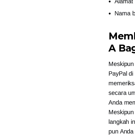
Alamat 
Nama b
Memb
A
Ba
Meskipun
PayPal di
memeriksa
secara u
Anda memil
Meskipun 
langkah 
pun Anda 