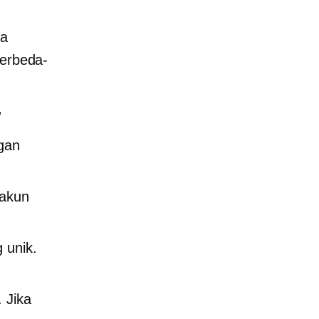
na
berbeda-
”
ngan
 akun
 unik.
 Jika