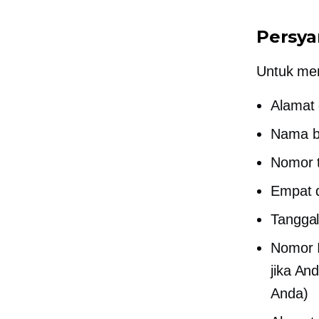
Persya
Untuk mem
Alamat 
Nama b
Nomor t
Empat d
Tanggal
Nomor I
jika An
Anda)