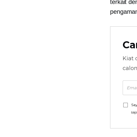
terkait d
pengaman
Ca
Kiat 
calo
Say
saj