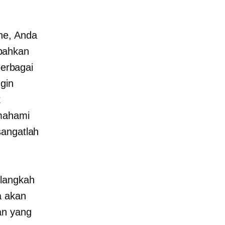
ne, Anda
bahkan
erbagai
gin
k
emahami
sangatlah
elangkah
a akan
an yang