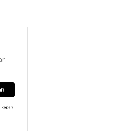
dan
an
n kapan