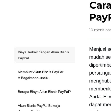
Car
Pay
10 menit ba
Menjual s
Biaya Terkait dengan Akun Bisnis
mudah sel
PayPal
dipertimb
Membuat Akun Bisnis PayPal:
persainga
A Bagaimana-untuk
menghubun
memberik
Berapa Biaya Akun Bisnis PayPal?
Anda. Ec
dapat mem
Akun Bisnis PayPal Bekerja