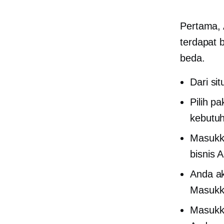
Pertama, 
terdapat 
beda.
Dari si
Pilih p
kebutu
Masukka
bisnis 
Anda ak
Masukka
Masukka