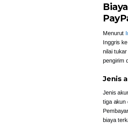
Biaya
PayP
Menurut
Inggris k
nilai tuka
pengirim 
Jenis 
Jenis aku
tiga akun
Pembayara
biaya terk