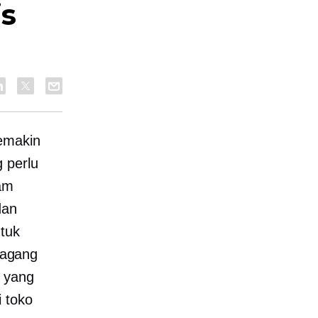
is
emakin
 perlu
lam
dan
tuk
dagang
l yang
 toko