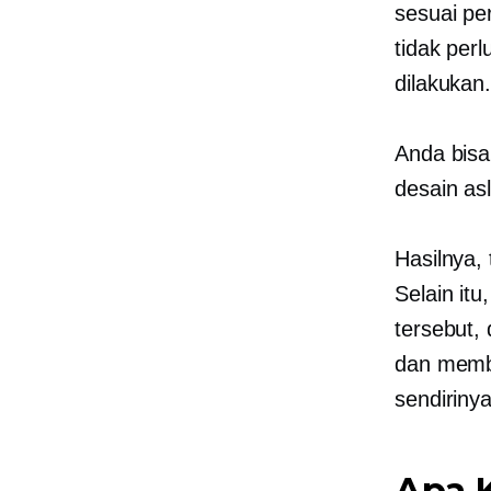
sesuai pe
tidak per
dilakukan
Anda bis
desain as
Hasilnya,
Selain it
tersebut,
dan memb
sendirinya
Apa 