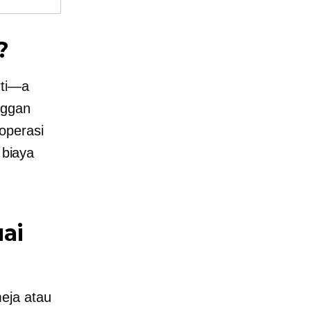
?
rti—a
nggan
operasi
 biaya
ai
eja atau