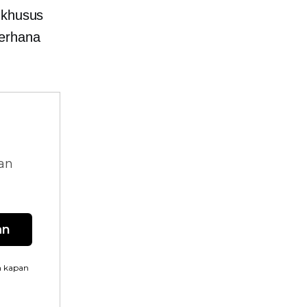
 khusus
erhana
dan
an
n kapan