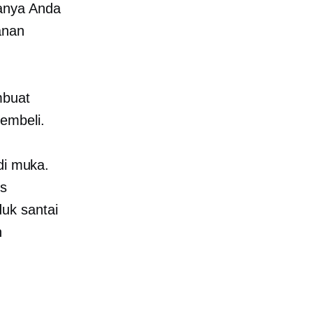
anya Anda
anan
mbuat
embeli.
di muka.
os
uk santai
n