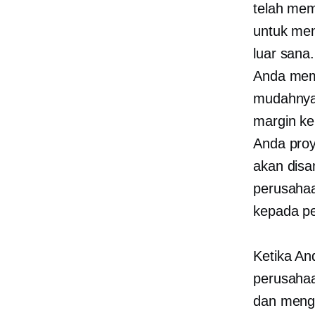
telah mem
untuk men
luar sana
Anda memi
mudahnya 
margin ke
Anda proy
akan disa
perusahaa
kepada p
Ketika A
perusahaa
dan mengi