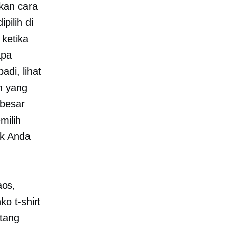
kan cara
ilih di
ketika
apa
di, lihat
n yang
 besar
milih
uk Anda
aos,
anko
t-shirt
tang