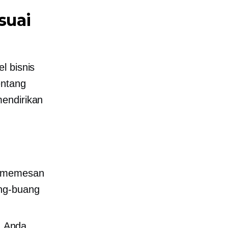
suai
l bisnis
entang
endirikan
an memesan
ang-buang
, Anda