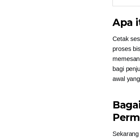
Apa i
Cetak ses
proses bi
memesanny
bagi penju
awal yang
Bagai
Perm
Sekarang 