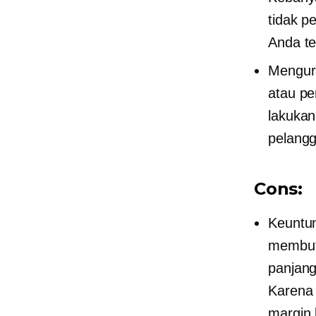
tidak p
Anda te
Mengura
atau pe
lakuka
pelangg
Cons:
Keuntun
membut
panjang
Karena 
margin 