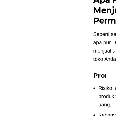
Menj
Perm
Seperti s
apa pun. 
menjual
t
toko Anda
Pro:
Risiko 
produk 
uang.
Keban