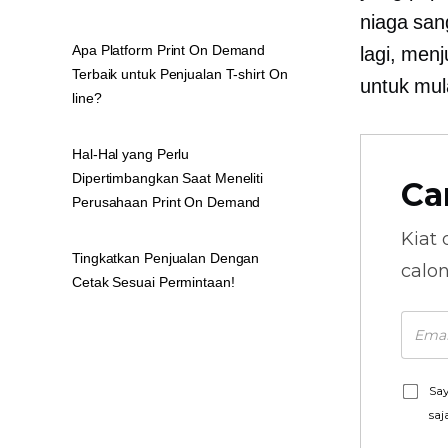
niaga san
Apa Platform Print On Demand
lagi, men
Terbaik untuk Penjualan T-shirt On
untuk mul
line?
Hal-Hal yang Perlu
Dipertimbangkan Saat Meneliti
Ca
Perusahaan Print On Demand
Kiat 
Tingkatkan Penjualan Dengan
calo
Cetak Sesuai Permintaan!
Say
saj