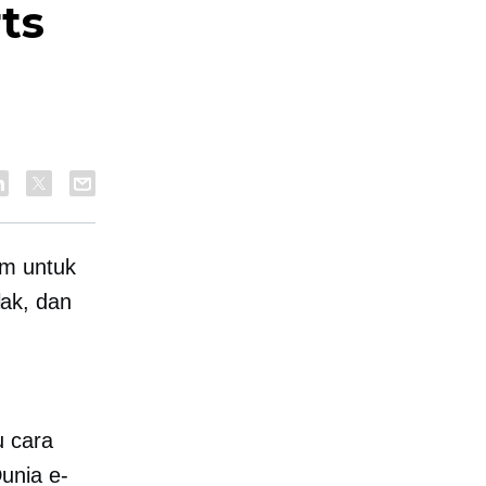
rts
um untuk
ak, dan
u cara
unia e-