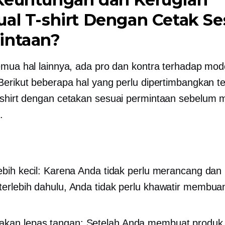
ual
T-shirt
Dengan Cetak Se
intaan?
emua hal lainnya, ada pro dan kontra terhadap mode
Berikut beberapa hal yang perlu dipertimbangkan t
-shirt
dengan cetakan sesuai permintaan sebelum m
.
lebih kecil: Karena Anda tidak perlu merancang d
terlebih dahulu, Anda tidak perlu khawatir membu
yakan
lepas tangan:
Setelah Anda membuat produk