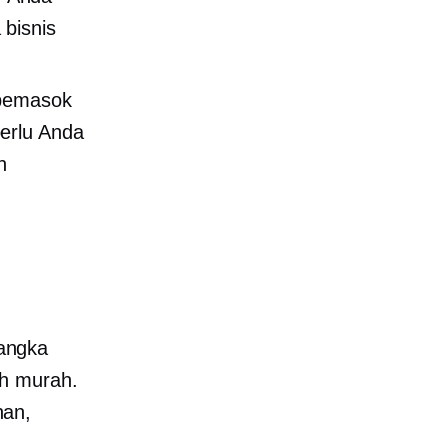
 bisnis
 pemasok
erlu Anda
n
angka
ih murah.
nan,