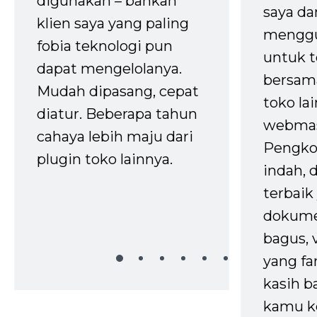
digunakan – bahkan
saya da
klien saya yang paling
mengg
fobia teknologi pun
untuk t
dapat mengelolanya.
bersam
Mudah dipasang, cepat
toko la
diatur. Beberapa tahun
webmas
cahaya lebih maju dari
Pengko
plugin toko lainnya.
indah,
terbaik 
dokume
bagus, 
yang fa
kasih b
kamu k