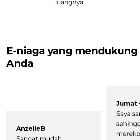
luangnya.
E-niaga yang mendukung
Anda
Jumat
Saya sa
sehingg
AnzelleB
mereko
Sangat mudah