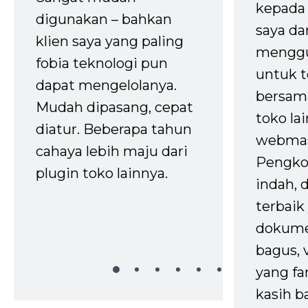
kepada 
digunakan – bahkan
saya da
klien saya yang paling
mengg
fobia teknologi pun
untuk t
dapat mengelolanya.
bersam
Mudah dipasang, cepat
toko la
diatur. Beberapa tahun
webmas
cahaya lebih maju dari
Pengko
plugin toko lainnya.
indah,
terbaik 
dokume
bagus, 
yang fa
kasih b