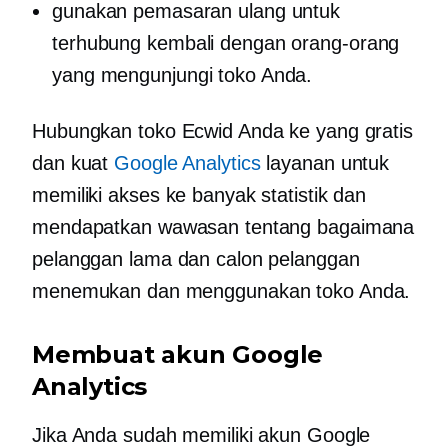
gunakan pemasaran ulang untuk
terhubung kembali dengan orang-orang
yang mengunjungi toko Anda.
Hubungkan toko Ecwid Anda ke yang gratis
dan kuat
Google Analytics
layanan untuk
memiliki akses ke banyak statistik dan
mendapatkan wawasan tentang bagaimana
pelanggan lama dan calon pelanggan
menemukan dan menggunakan toko Anda.
Membuat akun Google
Analytics
Jika Anda sudah memiliki akun Google