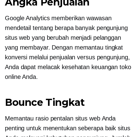
Angka Penjualan
Google Analytics memberikan wawasan
mendetail tentang berapa banyak pengunjung
situs web yang berubah menjadi pelanggan
yang membayar. Dengan memantau tingkat
konversi melalui penjualan versus pengunjung,
Anda dapat melacak kesehatan keuangan toko
online Anda.
Bounce Tingkat
Memantau rasio pentalan situs web Anda
penting untuk menentukan seberapa baik situs