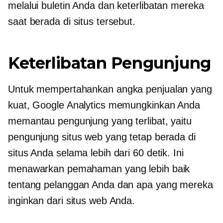
melalui buletin Anda dan keterlibatan mereka
saat berada di situs tersebut.
Keterlibatan Pengunjung
Untuk mempertahankan angka penjualan yang
kuat, Google Analytics memungkinkan Anda
memantau pengunjung yang terlibat, yaitu
pengunjung situs web yang tetap berada di
situs Anda selama lebih dari 60 detik. Ini
menawarkan pemahaman yang lebih baik
tentang pelanggan Anda dan apa yang mereka
inginkan dari situs web Anda.