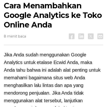
Cara Menambahkan
Google Analytics ke Toko
Online Anda
8 menit baca
Jika Anda sudah menggunakan Google
Analytics untuk etalase Ecwid Anda, maka
Anda tahu bahwa ini adalah alat penting untuk
memahami bagaimana situs web Anda
menghasilkan lalu lintas dan apa yang
mendorong penjualan. Jika Anda tidak
menggunakan alat tersebut, lanjutkan