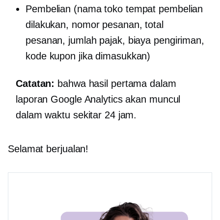
Pembelian (nama toko tempat pembelian
dilakukan, nomor pesanan, total
pesanan, jumlah pajak, biaya pengiriman,
kode kupon jika dimasukkan)
Catatan:
bahwa hasil pertama dalam
laporan Google Analytics akan muncul
dalam waktu sekitar 24 jam.
Selamat berjualan!