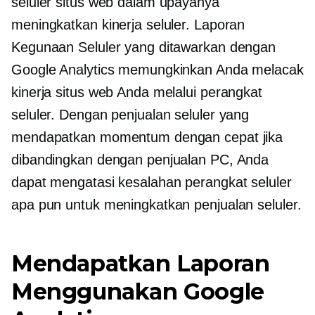
seluler situs web dalam upayanya
meningkatkan kinerja seluler. Laporan
Kegunaan Seluler yang ditawarkan dengan
Google Analytics memungkinkan Anda melacak
kinerja situs web Anda melalui perangkat
seluler. Dengan penjualan seluler yang
mendapatkan momentum dengan cepat jika
dibandingkan dengan penjualan PC, Anda
dapat mengatasi kesalahan perangkat seluler
apa pun untuk meningkatkan penjualan seluler.
Mendapatkan Laporan
Menggunakan Google