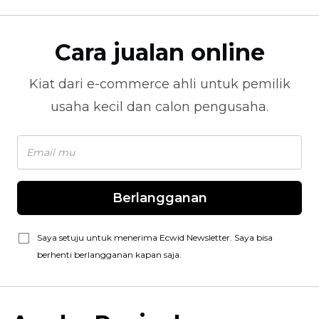
Cara jualan online
Kiat dari
e-commerce
ahli untuk pemilik
usaha kecil dan calon pengusaha.
Berlangganan
Saya setuju untuk menerima Ecwid Newsletter. Saya bisa
berhenti berlangganan kapan saja.