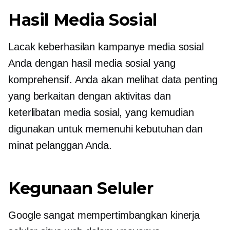
Hasil Media Sosial
Lacak keberhasilan kampanye media sosial
Anda dengan hasil media sosial yang
komprehensif. Anda akan melihat data penting
yang berkaitan dengan aktivitas dan
keterlibatan media sosial, yang kemudian
digunakan untuk memenuhi kebutuhan dan
minat pelanggan Anda.
Kegunaan Seluler
Google sangat mempertimbangkan kinerja