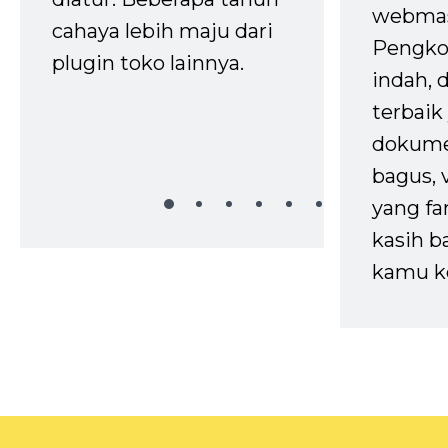
webmas
cahaya lebih maju dari
Pengko
plugin toko lainnya.
indah,
terbaik 
dokume
bagus, 
yang fa
kasih b
kamu k