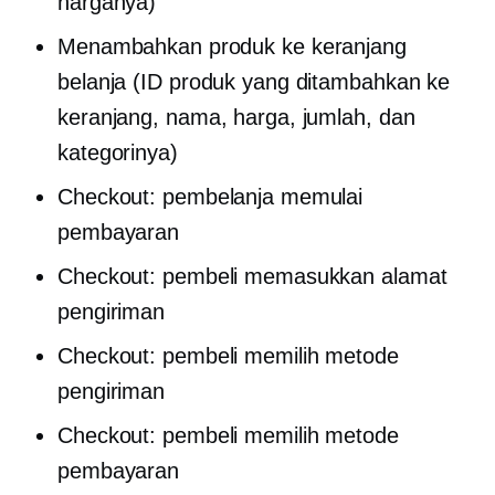
harganya)
Menambahkan produk ke keranjang
belanja (ID produk yang ditambahkan ke
keranjang, nama, harga, jumlah, dan
kategorinya)
Checkout: pembelanja memulai
pembayaran
Checkout: pembeli memasukkan alamat
pengiriman
Checkout: pembeli memilih metode
pengiriman
Checkout: pembeli memilih metode
pembayaran