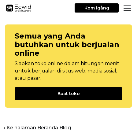
Kom igång
Semua yang Anda
butuhkan untuk berjualan
online
Siapkan toko online dalam hitungan menit
untuk berjualan di situs web, media sosial,
atau pasar.
Buat toko
‹ Ke halaman Beranda Blog