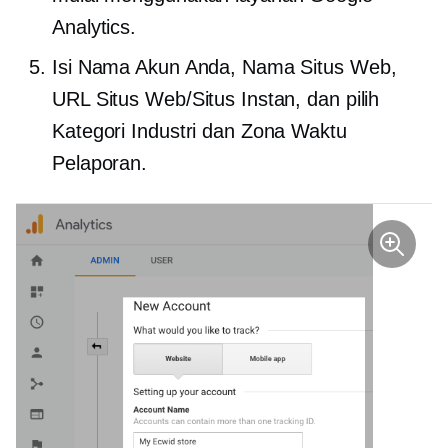
Analytics.
Isi Nama Akun Anda, Nama Situs Web,
URL Situs Web/Situs Instan, dan pilih
Kategori Industri dan Zona Waktu
Pelaporan.