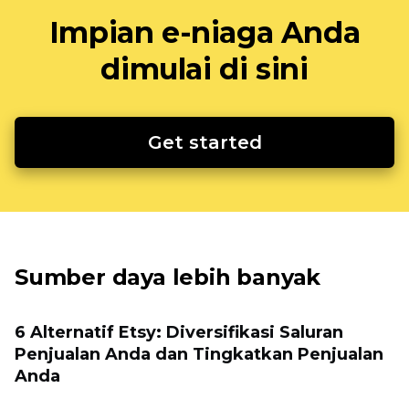
Impian e-niaga Anda
dimulai di sini
Get started
Sumber daya lebih banyak
6 Alternatif Etsy: Diversifikasi Saluran
Penjualan Anda dan Tingkatkan Penjualan
Anda