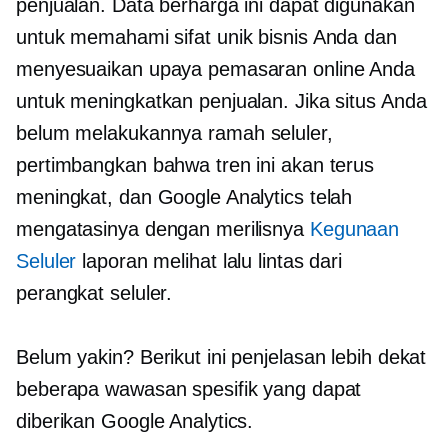
penjualan. Data berharga ini dapat digunakan
untuk memahami sifat unik bisnis Anda dan
menyesuaikan upaya pemasaran online Anda
untuk meningkatkan penjualan. Jika situs Anda
belum melakukannya
ramah seluler,
pertimbangkan bahwa tren ini akan terus
meningkat, dan Google Analytics telah
mengatasinya dengan merilisnya
Kegunaan
Seluler
laporan melihat lalu lintas dari
perangkat seluler.
Belum yakin? Berikut ini penjelasan lebih dekat
beberapa wawasan spesifik yang dapat
diberikan Google Analytics.