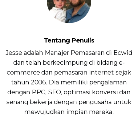
Tentang Penulis
Jesse adalah Manajer Pemasaran di Ecwid
dan telah berkecimpung di bidang e-
commerce dan pemasaran internet sejak
tahun 2006. Dia memiliki pengalaman
dengan PPC, SEO, optimasi konversi dan
senang bekerja dengan pengusaha untuk
mewujudkan impian mereka.