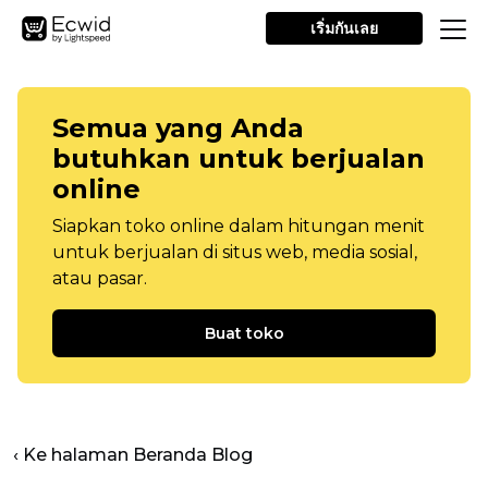
เริ่มกันเลย
Semua yang Anda
butuhkan untuk berjualan
online
Siapkan toko online dalam hitungan menit
untuk berjualan di situs web, media sosial,
atau pasar.
Buat toko
‹ Ke halaman Beranda Blog