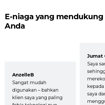
E-niaga yang mendukung
Anda
Jumat
Saya sa
sehingg
AnzelleB
mereko
Sangat mudah
kepada 
digunakan – bahkan
saya da
klien saya yang paling
mengg
fobia teknologi pun