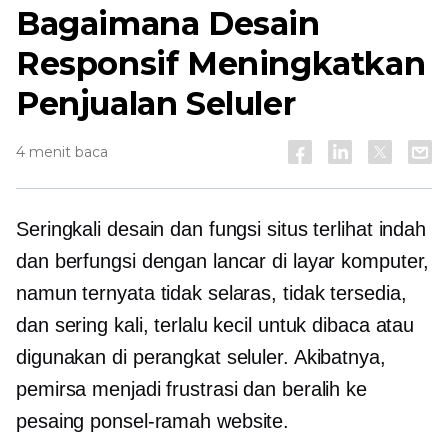
Bagaimana Desain
Responsif Meningkatkan
Penjualan Seluler
4 menit baca
Seringkali desain dan fungsi situs terlihat indah
dan berfungsi dengan lancar di layar komputer,
namun ternyata tidak selaras, tidak tersedia,
dan sering kali, terlalu kecil untuk dibaca atau
digunakan di perangkat seluler. Akibatnya,
pemirsa menjadi frustrasi dan beralih ke
pesaing
ponsel-ramah
website.