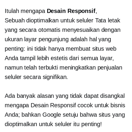
Itulah mengapa
Desain Responsif
,
Sebuah
dioptimalkan untuk seluler
Tata letak
yang secara otomatis menyesuaikan dengan
ukuran layar pengunjung adalah hal yang
penting: ini tidak hanya membuat situs web
Anda tampil lebih estetis dari semua layar,
namun telah terbukti meningkatkan penjualan
seluler secara signifikan.
Ada banyak alasan yang tidak dapat disangkal
mengapa Desain Responsif cocok untuk bisnis
Anda; bahkan Google setuju bahwa situs yang
dioptimalkan untuk seluler itu penting!