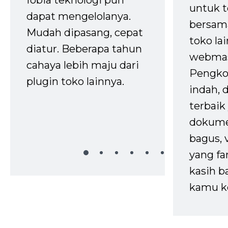
untuk t
dapat mengelolanya.
bersam
Mudah dipasang, cepat
toko la
diatur. Beberapa tahun
webmas
cahaya lebih maju dari
Pengko
plugin toko lainnya.
indah,
terbaik 
dokume
bagus, 
yang fa
kasih b
kamu k