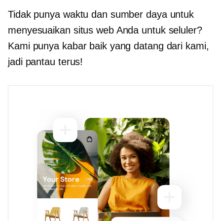
Tidak punya waktu dan sumber daya untuk
menyesuaikan situs web Anda untuk seluler?
Kami punya kabar baik yang datang dari kami,
jadi pantau terus!