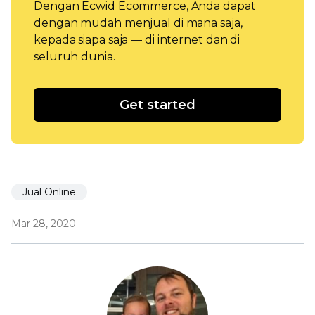
Dengan Ecwid Ecommerce, Anda dapat
dengan mudah menjual di mana saja,
kepada siapa saja — di internet dan di
seluruh dunia.
Get started
Jual Online
Mar 28, 2020