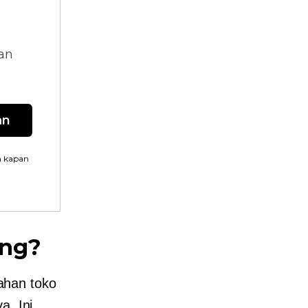
dan
an
n kapan
ang?
ahan toko
a. Ini