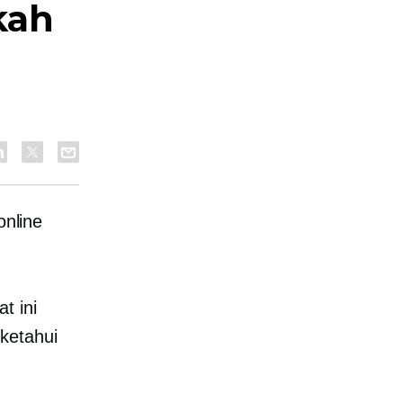
kah
nline
t ini
ketahui