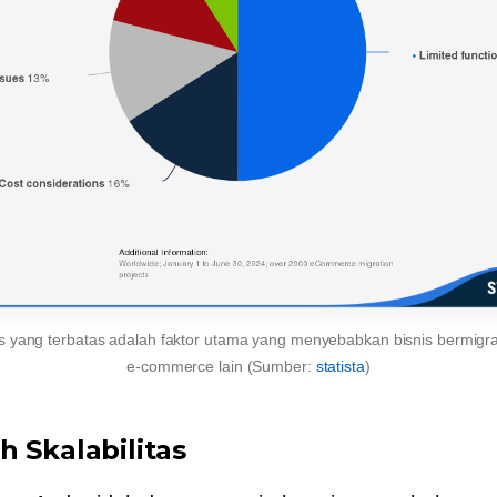
s yang terbatas adalah faktor utama yang menyebabkan bisnis bermigra
e-commerce lain (Sumber:
statista
)
h Skalabilitas