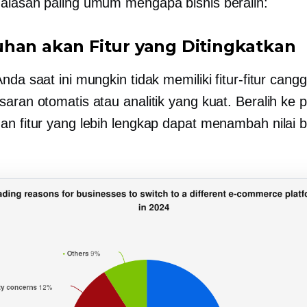
alasan paling umum mengapa bisnis beralih:
han akan Fitur yang Ditingkatkan
nda saat ini mungkin tidak memiliki fitur-fitur cangg
aran otomatis atau analitik yang kuat. Beralih ke p
an fitur yang lebih lengkap dapat menambah nilai b