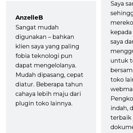
Saya sa
sehingg
AnzelleB
mereko
Sangat mudah
kepada 
digunakan – bahkan
saya da
klien saya yang paling
mengg
fobia teknologi pun
untuk t
dapat mengelolanya.
bersam
Mudah dipasang, cepat
toko la
diatur. Beberapa tahun
webmas
cahaya lebih maju dari
Pengko
plugin toko lainnya.
indah,
terbaik 
dokume