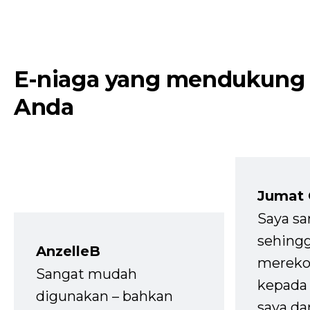
E-niaga yang mendukung
Anda
Jumat
Saya sa
sehingg
AnzelleB
mereko
Sangat mudah
kepada 
digunakan – bahkan
saya da