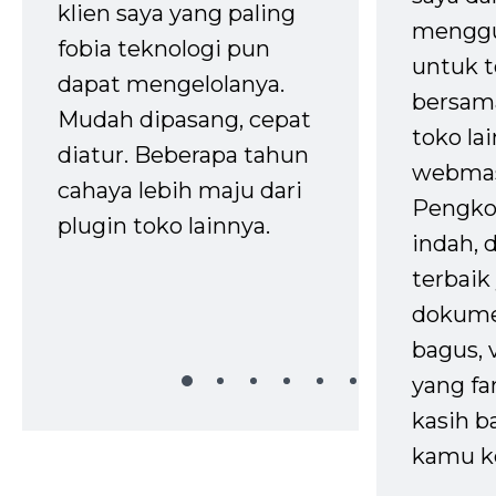
klien saya yang paling
mengg
fobia teknologi pun
untuk t
dapat mengelolanya.
bersam
Mudah dipasang, cepat
toko la
diatur. Beberapa tahun
webmas
cahaya lebih maju dari
Pengko
plugin toko lainnya.
indah,
terbaik 
dokume
bagus, 
yang fa
kasih b
kamu k