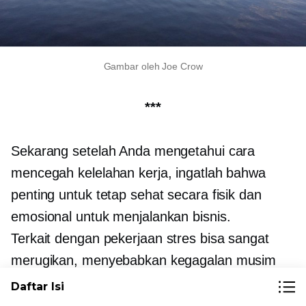
Gambar oleh Joe Crow
***
Sekarang setelah Anda mengetahui cara
mencegah kelelahan kerja, ingatlah bahwa
penting untuk tetap sehat secara fisik dan
emosional untuk menjalankan bisnis.
Terkait dengan pekerjaan
stres bisa sangat
merugikan, menyebabkan kegagalan musim
penjualan atau hilangnya proyek yang menarik.
Daftar Isi