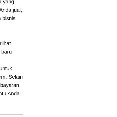
n yang
nda jual,
 bisnis
lihat
 baru
untuk
m. Selain
mbayaran
ntu Anda