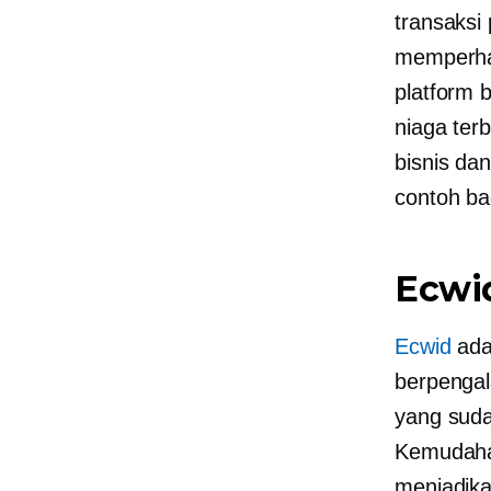
transaksi 
memperha
platform 
niaga ter
bisnis da
contoh b
Ecwi
Ecwid
adal
berpengal
yang suda
Kemudaha
menjadika