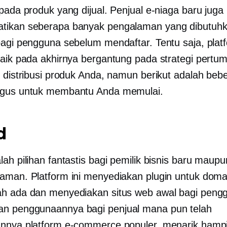
pada produk yang dijual. Penjual e-niaga baru juga 
tikan seberapa banyak pengalaman yang dibutuh
bagi pengguna sebelum mendaftar. Tentu saja, plat
baik pada akhirnya bergantung pada strategi pert
n distribusi produk Anda, namun berikut adalah beb
agus untuk membantu Anda memulai.
d
ah pilihan fantastis bagi pemilik bisnis baru maupu
aman. Platform ini menyediakan plugin untuk domai
h ada dan menyediakan situs web awal bagi peng
n penggunaannya bagi penjual mana pun telah
nnya platform e-commerce populer, menarik hampir