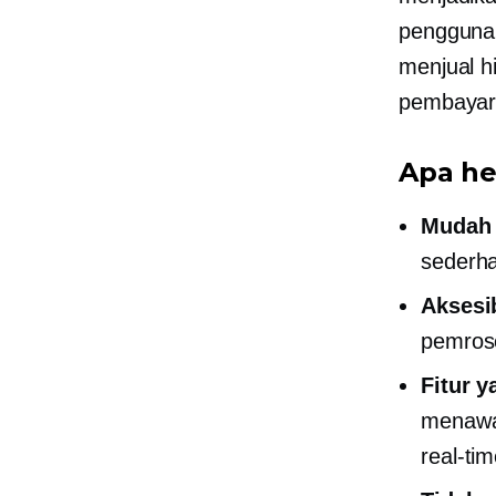
pengguna 
menjual h
pembayar
Apa he
Mudah 
sederha
Aksesib
pemros
Fitur y
menawa
real-ti