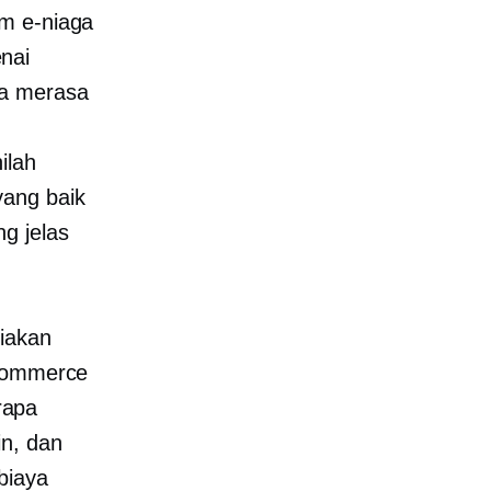
rm e-niaga
nai
da merasa
ilah
yang baik
g jelas
diakan
ecommerce
rapa
in, dan
biaya