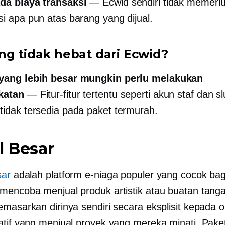
da biaya transaksi
— Ecwid sendiri tidak memerl
si apa pun atas barang yang dijual.
ng tidak hebat dari Ecwid?
 yang lebih besar mungkin perlu melakukan
katan
— Fitur-fitur tertentu seperti akun staf dan 
tidak tersedia pada paket termurah.
l Besar
sar
adalah platform e-niaga populer yang cocok bag
mencoba menjual produk artistik atau buatan tanga
emasarkan dirinya sendiri secara eksplisit kepada 
atif yang menjual proyek yang mereka minati. Paket