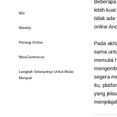
Beberapa 
lebih kua
Wix
tidak ada
online An
Weebly
Persegi Online
Pada akhi
sama untu
WooCommerce
memulai 
mengemba
Langkah Selanjutnya Untuk Mulai
segera me
Menjual
itu, plat
yang jela
menjelajah