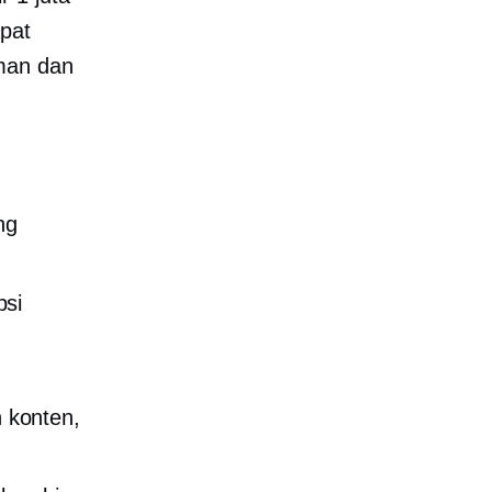
pat
iman dan
ng
psi
 konten,