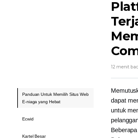
Pla
Ter
Mem
Com
12 menit ba
Memutuska
Panduan Untuk Memilih Situs Web
dapat men
E-niaga yang Hebat
untuk me
Ecwid
pelanggan
Beberapa l
Kartel Besar