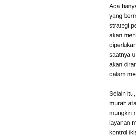
Ada banya
yang berm
strategi 
akan meng
diperluka
saatnya u
akan dira
dalam men
Selain it
murah
ata
mungkin 
layanan m
kontrol i