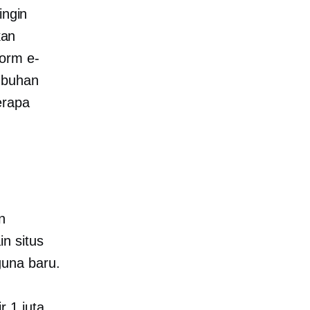
ingin
kan
form e-
umbuhan
erapa
n
n situs
guna baru.
 1 juta