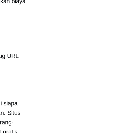
ukan biaya
slug URL
i siapa
n. Situs
orang-
 gratis