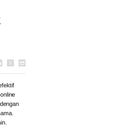
k
fektif
online
 dengan
sama.
in.