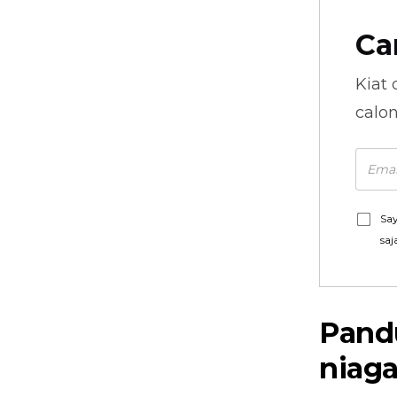
Ca
Kiat 
calo
Say
saj
Pand
niag