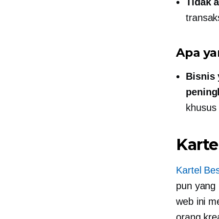
Tidak a
transak
Apa ya
Bisnis
pening
khusus 
Karte
Kartel Be
pun yang 
web ini m
orang kre