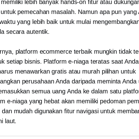
memiliki lebih banyak
hands-on
fitur atau dukunga
t untuk pemecahan masalah. Namun apa pun yang A
 waktu yang lebih baik untuk mulai mengembangkan
da secara autentik.
rnya, platform ecommerce terbaik mungkin tidak ter
k setiap bisnis. Platform e-niaga teratas saat Anda
harus menawarkan gratis atau
murah
pilihan untuk
ngkan perusahaan Anda daripada meminta Anda 
masukkan semua uang Anda ke dalam satu platfor
form e-niaga yang hebat akan memiliki pedoman pe
s dan
mudah digunakan
fitur navigasi untuk memba
i laut.