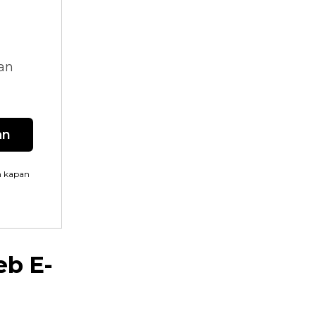
dan
an
n kapan
eb E-