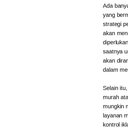
Ada banya
yang berm
strategi 
akan meng
diperluka
saatnya u
akan dira
dalam men
Selain it
murah
ata
mungkin 
layanan m
kontrol i