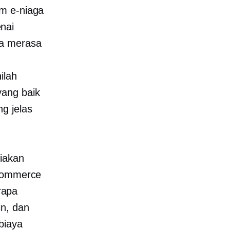
rm e-niaga
nai
da merasa
ilah
yang baik
g jelas
diakan
ecommerce
rapa
in, dan
biaya