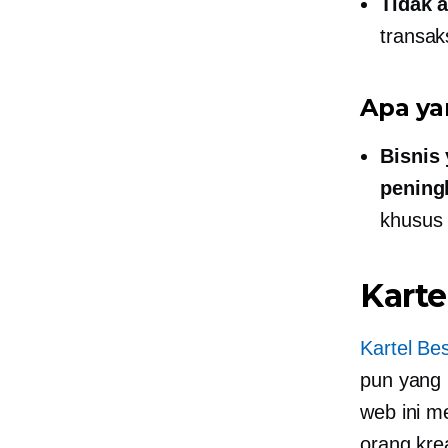
Tidak a
transak
Apa ya
Bisnis
pening
khusus 
Karte
Kartel Be
pun yang 
web ini m
orang kre