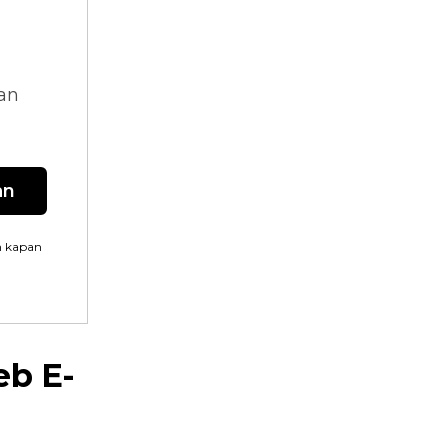
dan
an
n kapan
eb E-