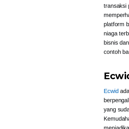
transaksi 
memperha
platform 
niaga ter
bisnis da
contoh b
Ecwi
Ecwid
adal
berpengal
yang suda
Kemudaha
menjadika