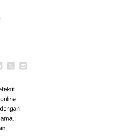
k
fektif
online
 dengan
sama.
in.