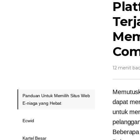
Pla
Ter
Mem
Com
12 menit ba
Memutuska
Panduan Untuk Memilih Situs Web
dapat men
E-niaga yang Hebat
untuk me
Ecwid
pelanggan
Beberapa l
Kartel Besar