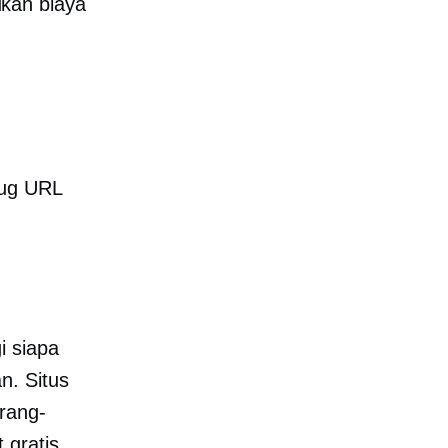
ukan biaya
slug URL
i siapa
n. Situs
orang-
 gratis