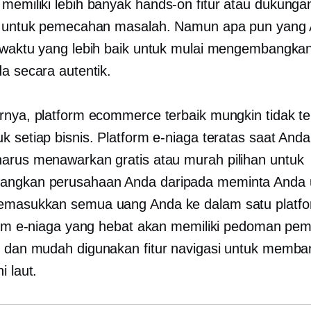
memiliki lebih banyak
hands-on
fitur atau dukunga
t untuk pemecahan masalah. Namun apa pun yang A
 waktu yang lebih baik untuk mulai mengembangkan
da secara autentik.
rnya, platform ecommerce terbaik mungkin tidak ter
k setiap bisnis. Platform e-niaga teratas saat Anda
harus menawarkan gratis atau
murah
pilihan untuk
ngkan perusahaan Anda daripada meminta Anda 
masukkan semua uang Anda ke dalam satu platfor
form e-niaga yang hebat akan memiliki pedoman pe
s dan
mudah digunakan
fitur navigasi untuk memba
i laut.