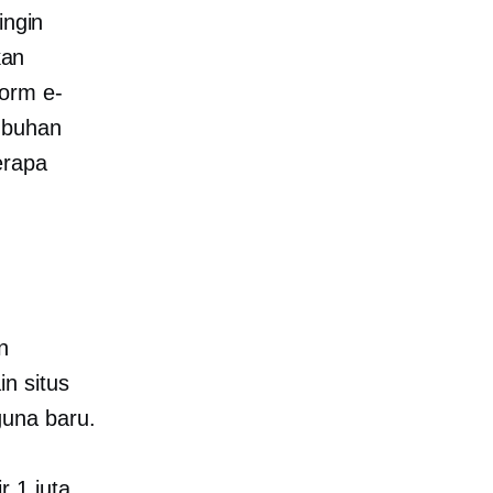
ingin
kan
form e-
umbuhan
erapa
n
n situs
guna baru.
 1 juta