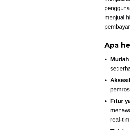
pengguna 
menjual h
pembayar
Apa he
Mudah 
sederha
Aksesib
pemros
Fitur y
menawa
real-ti