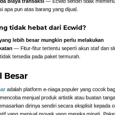
da biaya transaksi
— Ecwid sendiri tidak memerl
si apa pun atas barang yang dijual.
ng tidak hebat dari Ecwid?
 yang lebih besar mungkin perlu melakukan
katan
— Fitur-fitur tertentu seperti akun staf dan 
tidak tersedia pada paket termurah.
l Besar
sar
adalah platform e-niaga populer yang cocok bag
mencoba menjual produk artistik atau buatan tanga
emasarkan dirinya sendiri secara eksplisit kepada 
atif yang menjual proyek yang mereka minati. Paket