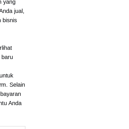
n yang
nda jual,
 bisnis
lihat
 baru
untuk
m. Selain
mbayaran
ntu Anda