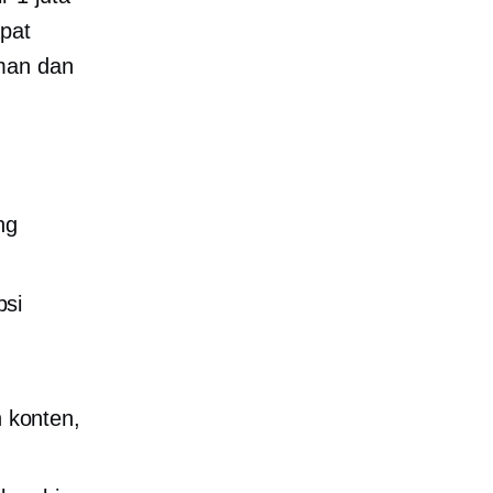
pat
iman dan
ng
psi
 konten,