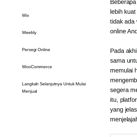
Beberapa 
lebih kua
Wix
tidak ada
online An
Weebly
Persegi Online
Pada akhi
sama untu
WooCommerce
memulai 
mengemba
Langkah Selanjutnya Untuk Mulai
segera me
Menjual
itu, plat
yang jela
menjelajah