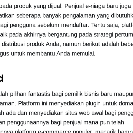
pada produk yang dijual. Penjual e-niaga baru juga 
tikan seberapa banyak pengalaman yang dibutuh
bagi pengguna sebelum mendaftar. Tentu saja, plat
baik pada akhirnya bergantung pada strategi pert
n distribusi produk Anda, namun berikut adalah beb
agus untuk membantu Anda memulai.
d
ah pilihan fantastis bagi pemilik bisnis baru maupu
aman. Platform ini menyediakan plugin untuk domai
h ada dan menyediakan situs web awal bagi peng
n penggunaannya bagi penjual mana pun telah
nnya platform e-commerce populer, menarik hampir