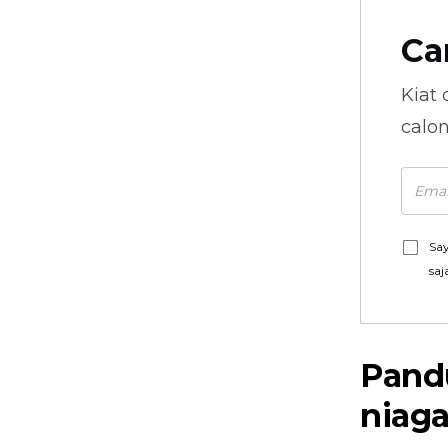
Ca
Kiat 
calo
Say
saj
Pand
niag