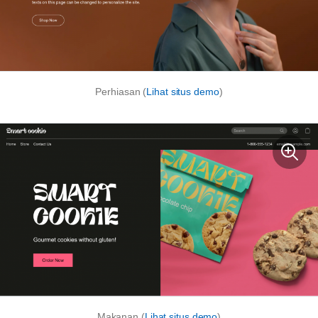
Perhiasan (
Lihat situs demo
)
Makanan (
Lihat situs demo
)