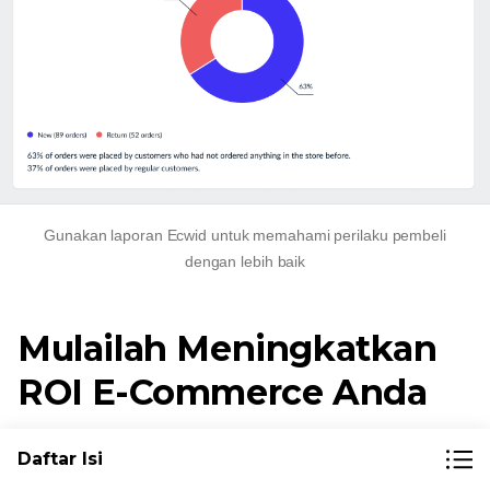
Gunakan laporan Ecwid untuk memahami perilaku pembeli
dengan lebih baik
Mulailah Meningkatkan
ROI E-Commerce Anda
ROI yang sehat adalah salah satu indikator
Daftar Isi
keberhasilan bisnis e-commerce Anda.