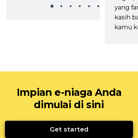
yang fa
kasih b
kamu k
Impian e-niaga Anda
dimulai di sini
Get started