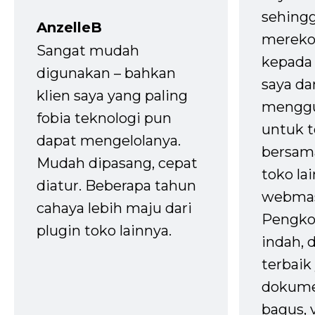
sehingg
AnzelleB
mereko
Sangat mudah
kepada 
digunakan – bahkan
saya da
klien saya yang paling
mengg
fobia teknologi pun
untuk t
dapat mengelolanya.
bersam
Mudah dipasang, cepat
toko la
diatur. Beberapa tahun
webmas
cahaya lebih maju dari
Pengko
plugin toko lainnya.
indah,
terbaik 
dokume
bagus, 