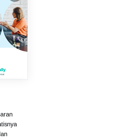
aran
atisnya
dan