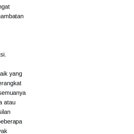
ngat
 hambatan
si.
aik yang
erangkat
i semuanya
a atau
ilan
 beberapa
yak