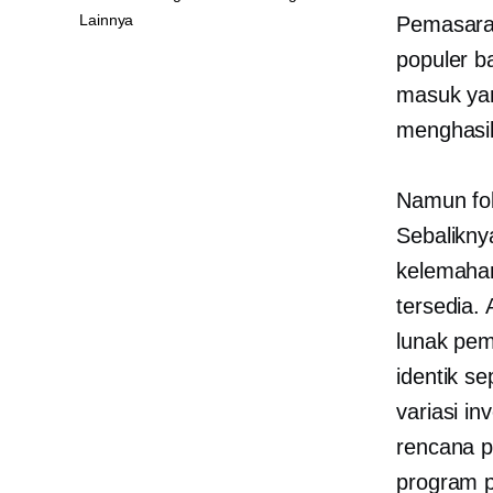
Lainnya
Pemasaran
populer b
masuk yan
menghasil
Namun fok
Sebalikny
kelemahan
tersedia.
lunak pem
identik s
variasi in
rencana p
program p