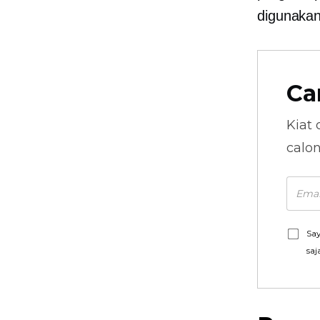
digunakan
Ca
Kiat 
calo
Say
saj