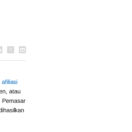
filiasi
en, atau
e. Pemasar
dihasilkan