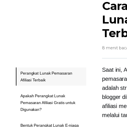
Car
Luna
Ter
8 menit bac
Saat ini
Perangkat Lunak Pemasaran
pemasaran
Afiliasi Terbaik
adalah st
Apakah Perangkat Lunak
blogger d
Pemasaran Afiliasi Gratis untuk
afiliasi 
Digunakan?
melalui ta
Bentuk Perangkat Lunak E-niaga