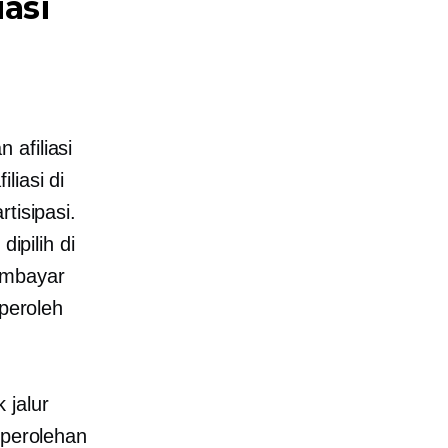
asi
 afiliasi
liasi di
tisipasi.
ipilih di
embayar
peroleh
 jalur
 perolehan