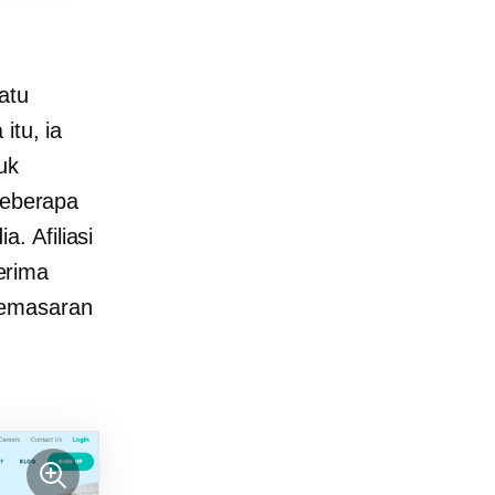
atu
itu, ia
uk
beberapa
. Afiliasi
erima
pemasaran