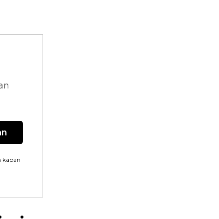
dan
an
n kapan