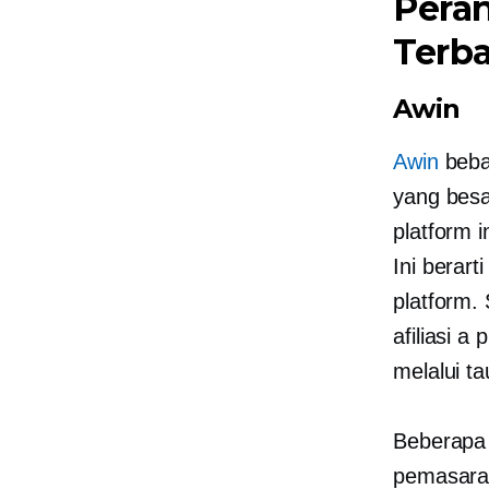
Peran
Terba
Awin
Awin
bebas
yang besar
platform i
Ini berart
platform.
afiliasi a
p
melalui ta
Beberapa 
pemasaran