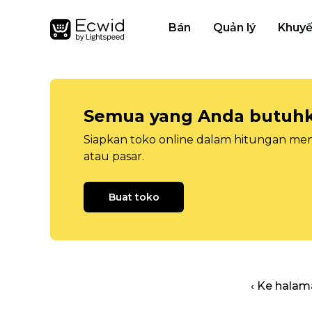
Bán
Quản lý
Khuyế
Semua yang Anda butuhka
Siapkan toko online dalam hitungan menit
atau pasar.
Buat toko
‹ Ke halam