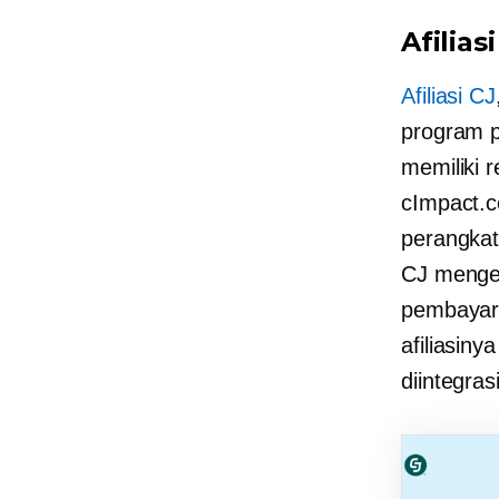
Afiliasi
Afiliasi CJ
program pe
memiliki 
cImpact.c
perangkat
CJ menge
pembayara
afiliasin
diintegra